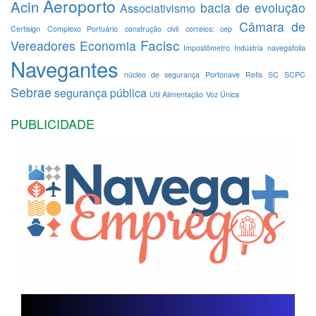
Aeroporto
Acin
bacia de evolução
Associativismo
Câmara de
Certisign
Complexo Portuário
construção civil
correios; cep
Facisc
Vereadores
Economia
Impostômetro
Indústria
navegafolia
Navegantes
núcleo de segurança
Portonave
Refis
SC
SCPC
Sebrae
segurança pública
Util Alimentação
Voz Única
PUBLICIDADE