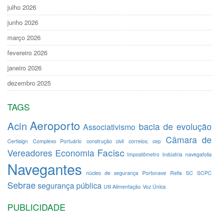
julho 2026
junho 2026
março 2026
fevereiro 2026
janeiro 2026
dezembro 2025
TAGS
Aeroporto
Acin
bacia de evolução
Associativismo
Câmara de
Certisign
Complexo Portuário
construção civil
correios; cep
Facisc
Vereadores
Economia
Impostômetro
Indústria
navegafolia
Navegantes
núcleo de segurança
Portonave
Refis
SC
SCPC
Sebrae
segurança pública
Util Alimentação
Voz Única
PUBLICIDADE