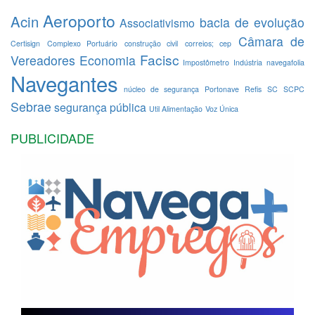
Aeroporto
Acin
bacia de evolução
Associativismo
Câmara de
Certisign
Complexo Portuário
construção civil
correios; cep
Facisc
Vereadores
Economia
Impostômetro
Indústria
navegafolia
Navegantes
núcleo de segurança
Portonave
Refis
SC
SCPC
Sebrae
segurança pública
Util Alimentação
Voz Única
PUBLICIDADE