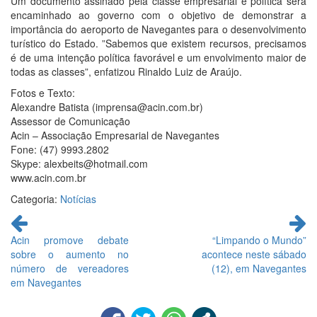
Um documento assinado pela classe empresarial e política será
encaminhado ao governo com o objetivo de demonstrar a
importância do aeroporto de Navegantes para o desenvolvimento
turístico do Estado. ”Sabemos que existem recursos, precisamos
é de uma intenção política favorável e um envolvimento maior de
todas as classes”, enfatizou Rinaldo Luiz de Araújo.
Fotos e Texto:
Alexandre Batista (imprensa@acin.com.br)
Assessor de Comunicação
Acin – Associação Empresarial de Navegantes
Fone: (47) 9993.2802
Skype: alexbeits@hotmail.com
www.acin.com.br
Categoria:
Notícias
Continue
lendo
Acin promove debate
“Limpando o Mundo”
sobre o aumento no
acontece neste sábado
número de vereadores
(12), em Navegantes
em Navegantes