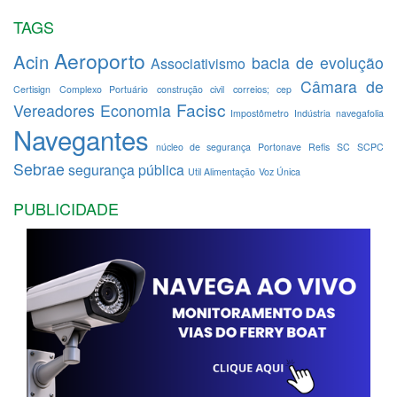
TAGS
Aeroporto
Acin
bacia de evolução
Associativismo
Câmara de
Certisign
Complexo Portuário
construção civil
correios; cep
Facisc
Vereadores
Economia
Impostômetro
Indústria
navegafolia
Navegantes
núcleo de segurança
Portonave
Refis
SC
SCPC
Sebrae
segurança pública
Util Alimentação
Voz Única
PUBLICIDADE