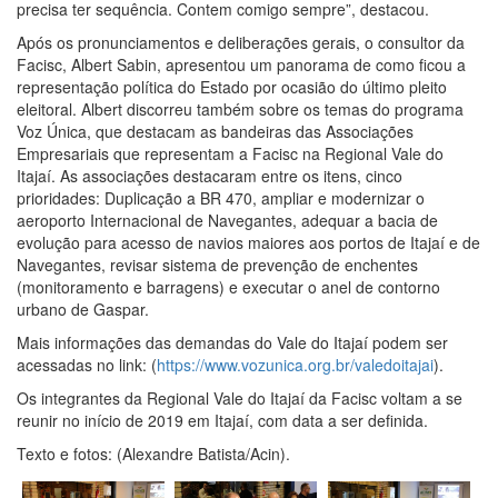
precisa ter sequência. Contem comigo sempre”, destacou.
Após os pronunciamentos e deliberações gerais, o consultor da
Facisc, Albert Sabin, apresentou um panorama de como ficou a
representação política do Estado por ocasião do último pleito
eleitoral. Albert discorreu também sobre os temas do programa
Voz Única, que destacam as bandeiras das Associações
Empresariais que representam a Facisc na Regional Vale do
Itajaí. As associações destacaram entre os itens, cinco
prioridades: Duplicação a BR 470, ampliar e modernizar o
aeroporto Internacional de Navegantes, adequar a bacia de
evolução para acesso de navios maiores aos portos de Itajaí e de
Navegantes, revisar sistema de prevenção de enchentes
(monitoramento e barragens) e executar o anel de contorno
urbano de Gaspar.
Mais informações das demandas do Vale do Itajaí podem ser
acessadas no link: (
https://www.vozunica.org.br/valedoitajai
).
Os integrantes da Regional Vale do Itajaí da Facisc voltam a se
reunir no início de 2019 em Itajaí, com data a ser definida.
Texto e fotos: (Alexandre Batista/Acin).