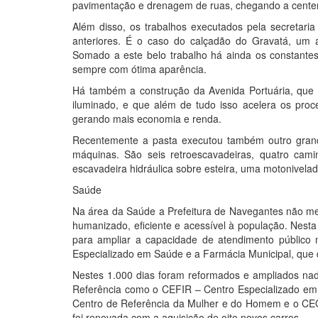
pavimentação e drenagem de ruas, chegando a centena
Além disso, os trabalhos executados pela secretari
anteriores. É o caso do calçadão do Gravatá, um atr
Somado a este belo trabalho há ainda os constante
sempre com ótima aparência.
Há também a construção da Avenida Portuária, que al
iluminado, e que além de tudo isso acelera os proc
gerando mais economia e renda.
Recentemente a pasta executou também outro grand
máquinas. São seis retroescavadeiras, quatro ca
escavadeira hidráulica sobre esteira, uma motonivelad
Saúde
Na área da Saúde a Prefeitura de Navegantes não med
humanizado, eficiente e acessível à população. Nest
para ampliar a capacidade de atendimento público
Especializado em Saúde e a Farmácia Municipal, que d
Nestes 1.000 dias foram reformados e ampliados na
Referência como o CEFIR – Centro Especializado em 
Centro de Referência da Mulher e do Homem e o CEO –
foi renovada com a aquisição de oito novos carros.