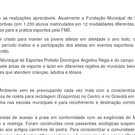
 as realizações apreciáveis. Atualmente a Fundação Municipal de 
portivas com 1.230 alunos matriculados em 12 modalidades diferentes
s para a prática esportiva pela FME.
foi criado para manter os jovens atletas em atividade o ano todo, 
ríodo inativo e a participação dos atletas em eventos esportivos 
ntão.
Municipal de Esportes Prefeito Domingos Angelino Régis e do campo 
te áreas de esporte e lazer em diferentes regiões do município bene
 que atendem crianças, adultos e idosos.
Ambiente vem se preocupando cada vez mais com a conscientiz
os de coleta para reciclagem (Ecopontos) no Centro e no Gravatá em 
ha nas escolas municipais e para recolhimento e destinação correta
relas de acesso à praia em conformidade com as exigências do Mi
e a restinga. Foram construídas nove passarelas ecológicas suspe
ção aos antigos caminhos de pedra. Para conscientizar a comunidade