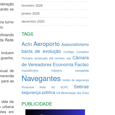
nistração
fevereiro 2026
xando os
janeiro 2026
dezembro 2025
tra turno
co.
TAGS
ficiando
 da Rede
Aeroporto
Acin
Associativismo
bacia de evolução
Certisign
Complexo
s incluem
Câmara
, guache,
Portuário
construção civil
correios; cep
Facisc
de Vereadores
Economia
anual de
Impostômetro
Indústria
navegafolia
Navegantes
 merenda
núcleo de segurança
a para as
Sebrae
Portonave
Refis
SC
SCPC
segurança pública
Util Alimentação
Voz Única
 vida da
PUBLICIDADE
m urbana
nções em