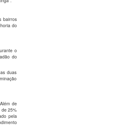
inga”.
 bairros
lhoria do
urante o
çadão do
das duas
uminação
 Além de
e de 25%
ado pela
ndimento