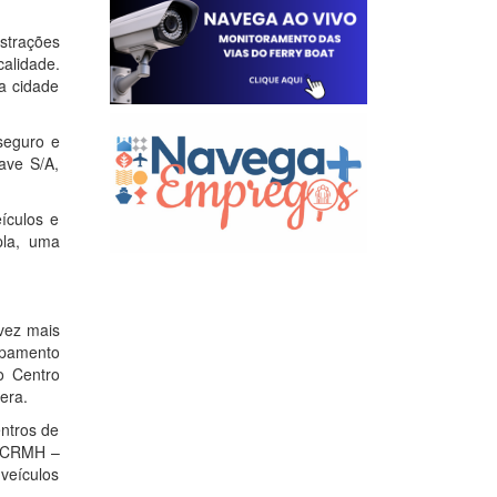
strações
calidade.
a cidade
seguro e
ave S/A,
ículos e
pla, uma
vez mais
uipamento
o Centro
era.
ntros de
, CRMH –
veículos