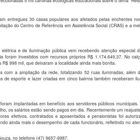
eccionadas 5 mil cartilhas ecológicas educacionais sobre o tema “Rest
ram entregues 30 casas populares aos afetados pelas enchentes nos
pliação do Centro de Referência em Assistência Social (CRAS) e a me
 elétrica e de iluminação pública vem recebendo atenção especial d
ia foram investidos com recursos próprios R$ 1.174.649,37. No cal
s R$ 998 mil, que deixaram a localidade ainda mais bonita.
os com a ampliação da rede, totalizando 52 ruas iluminadas, além 
as de esporte e lazer criadas em cinco bairros também receberam il
foram implantadas em benefício aos servidores públicos municipais.
lho, os salários estão sendo pagos em dia. Recentemente um reajust
res efetivos, contratados e aposentados e pensionistas foi autoriz
ando ainda mais o desempenho de cada funcionário, refletindo no ate
Souza, no telefone (47) 9657-9987.