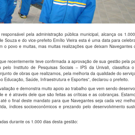
, responsável pela administração pública municipal, alcança os 1.00
Souza e do vice-prefeito Emílio Vieira esta é uma data para celebrar
om o povo e muitas, mas muitas realizações que deixam Navegantes 
 que recentemente teve confirmada a aprovação de sua gestão pela p
elo Instituto de Pesquisas Sociais – IPS da Univali, classifica o
njunto de obras que realizamos, pela melhoria da qualidade do serviç
omo Educação, Saúde, Infraestrutura e Esportes”, declarou o prefeito.
aliação e demonstra muito apoio ao trabalho que vem sendo desenvol
 e é através dele que são feitas as críticas e as cobranças. Estam
 até o final deste mandato para que Navegantes seja cada vez melho
ida, índices socioeconômicos e prezando pelo desenvolvimento suste
adas durante os 1.000 dias desta gestão: