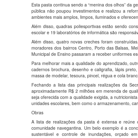
Esta pasta continua sendo a “menina dos olhos” da ge
pública não poupou investimentos e realizou a refo
ambientes mais amplos, limpos, iluminados e oferece
Além disso, quadras poliesportivas estão sendo const
escolar e 19 laboratórios de informática são responsáv
Além disso, quatro novas creches foram construída
moradores dos bairros Centro, Porto das Balsas, M
Municipal de Ensino passaram a receber uniformes es
Para melhorar mais a qualidade do aprendizado, outro
cadernos brochura, desenho e caligrafia, lápis preto,
massa de modelar, tesoura, pincel, régua e cola branc
Fechando a lista das principais realizações da Se
aproximadamente R$ 2 milhões em merenda de qualid
seja oferecida com a qualidade exigida, a nutricionis
unidades escolares, bem como o armazenamento, card
Obras
A lista de realizações da pasta é extensa e reúne
comunidade navegantina. Um belo exemplo é a conc
sustentável e controle de inundações, orçado e