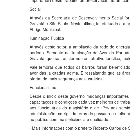
importância deste trabalho de preservação, foram conf
Social
Através da Secretaria de Desenvolvimento Social fo
Gravatá e São Paulo. Neste último, foi efetuada a am
Abrigo Municipal.
Iluminação Pública
Através deste setor, a ampliação da rede de energia
período. Somente na iluminação da Avenida Portuár
Gravatá, que se transformou em atrativo turístico, mai
Vale lembrar que todos os bairros foram beneficiad
avenidas já citadas acima. E ressaltando que as áre
ofertando mais segurança aos usuários.
Funcionalismo
Desde o início deste governo mudanças importantes 
capacitações e condições cada vez melhores de traba
aos funcionários do magistério e de 17% aos servido
administração, corrigindo erros do passado e melhor
ao público com mais eficiência e qualidade.
· Mais informações com o prefeito Roberto Carlos de 