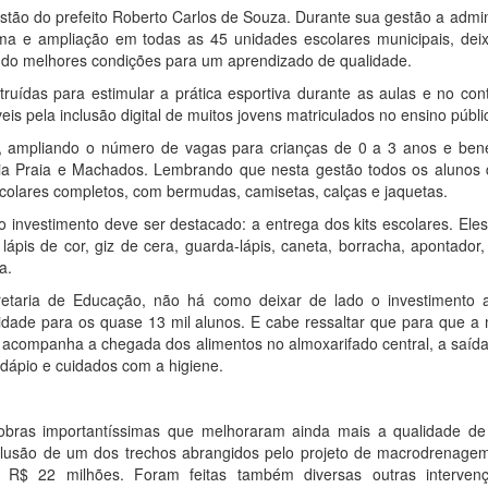
stão do prefeito Roberto Carlos de Souza. Durante sua gestão a admi
rma e ampliação em todas as 45 unidades escolares municipais, dei
ndo melhores condições para um aprendizado de qualidade.
ruídas para estimular a prática esportiva durante as aulas e no con
eis pela inclusão digital de muitos jovens matriculados no ensino públi
s, ampliando o número de vagas para crianças de 0 a 3 anos e bene
eia Praia e Machados. Lembrando que nesta gestão todos os alunos
colares completos, com bermudas, camisetas, calças e jaquetas.
 investimento deve ser destacado: a entrega dos kits escolares. Ele
 lápis de cor, giz de cera, guarda-lápis, caneta, borracha, apontador
a.
cretaria de Educação, não há como deixar de lado o investimento 
ade para os quase 13 mil alunos. E cabe ressaltar que para que a
ta acompanha a chegada dos alimentos no almoxarifado central, a saíd
ápio e cuidados com a higiene.
 obras importantíssimas que melhoraram ainda mais a qualidade de
lusão de um dos trechos abrangidos pelo projeto de macrodrenage
m R$ 22 milhões. Foram feitas também diversas outras interve