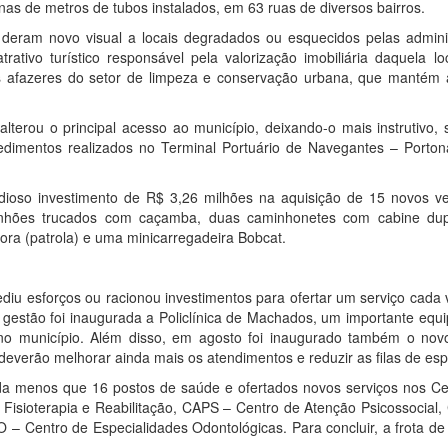
s de metros de tubos instalados, em 63 ruas de diversos bairros.
a deram novo visual a locais degradados ou esquecidos pelas admini
ativo turístico responsável pela valorização imobiliária daquela lo
s afazeres do setor de limpeza e conservação urbana, que mantém 
terou o principal acesso ao município, deixando-o mais instrutivo, 
edimentos realizados no Terminal Portuário de Navegantes – Porton
ioso investimento de R$ 3,26 milhões na aquisição de 15 novos ve
minhões trucados com caçamba, duas caminhonetes com cabine du
ora (patrola) e uma minicarregadeira Bobcat.
iu esforços ou racionou investimentos para ofertar um serviço cada 
a gestão foi inaugurada a Policlínica de Machados, um importante eq
 no município. Além disso, em agosto foi inaugurado também o nov
everão melhorar ainda mais os atendimentos e reduzir as filas de esp
da menos que 16 postos de saúde e ofertados novos serviços nos Ce
Fisioterapia e Reabilitação, CAPS – Centro de Atenção Psicossocial
 Centro de Especialidades Odontológicas. Para concluir, a frota de 