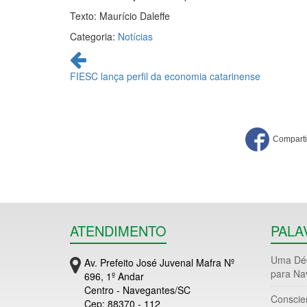
Texto: Maurício Daleffe
Categoria:
Notícias
Continue
lendo
FIESC lança perfil da economia catarinense
ATENDIMENTO
PALA
Uma Déc
Av. Prefeito José Juvenal Mafra Nº
para Na
696, 1º Andar
Centro - Navegantes/SC
Conscie
Cep: 88370 - 112