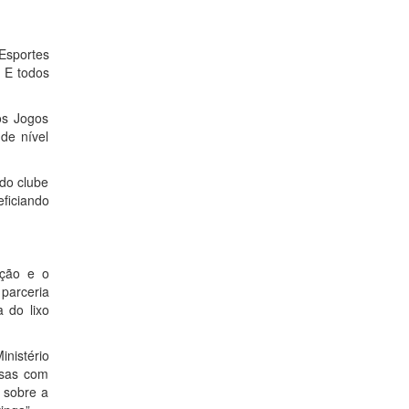
Esportes
. E todos
os Jogos
de nível
do clube
ficiando
ação e o
parceria
 do lixo
nistério
nsas com
 sobre a