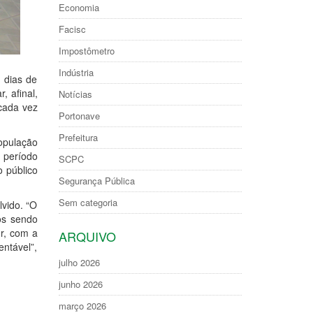
Economia
Facisc
Impostômetro
Indústria
0 dias de
, afinal,
Notícias
cada vez
Portonave
Prefeitura
opulação
 período
SCPC
o público
Segurança Pública
Sem categoria
vido. “O
os sendo
r, com a
ARQUIVO
ntável”,
julho 2026
junho 2026
março 2026