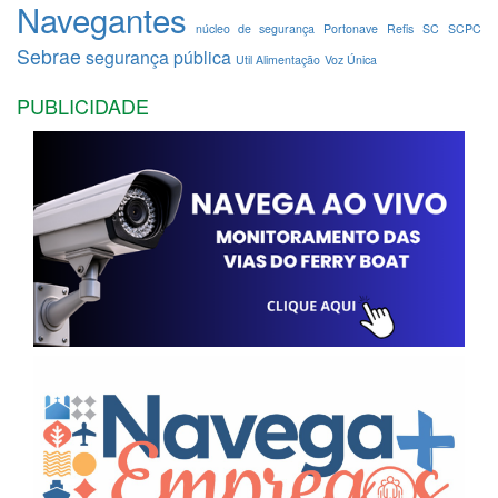
Navegantes
núcleo de segurança
Portonave
Refis
SC
SCPC
Sebrae
segurança pública
Util Alimentação
Voz Única
PUBLICIDADE