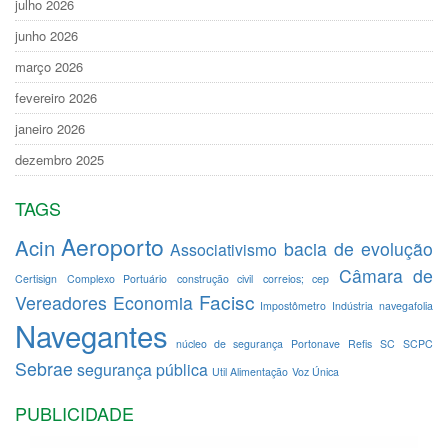
julho 2026
junho 2026
março 2026
fevereiro 2026
janeiro 2026
dezembro 2025
TAGS
Aeroporto
Acin
bacia de evolução
Associativismo
Câmara de
Certisign
Complexo Portuário
construção civil
correios; cep
Facisc
Vereadores
Economia
Impostômetro
Indústria
navegafolia
Navegantes
núcleo de segurança
Portonave
Refis
SC
SCPC
Sebrae
segurança pública
Util Alimentação
Voz Única
PUBLICIDADE