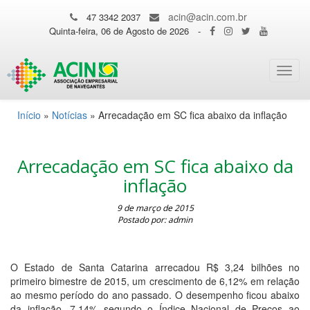
acin@acin.com.br
47 3342 2037
Quinta-feira, 06 de Agosto de 2026
-
Toggl
navig
Início
»
Notícias
»
Arrecadação em SC fica abaixo da inflação
Arrecadação em SC fica abaixo da
inflação
9 de março de 2015
Postado por: admin
O Estado de Santa Catarina arrecadou R$ 3,24 bilhões no
primeiro bimestre de 2015, um crescimento de 6,12% em relação
ao mesmo período do ano passado. O desempenho ficou abaixo
da inflação, 7,14% segundo o Índice Nacional de Preços ao