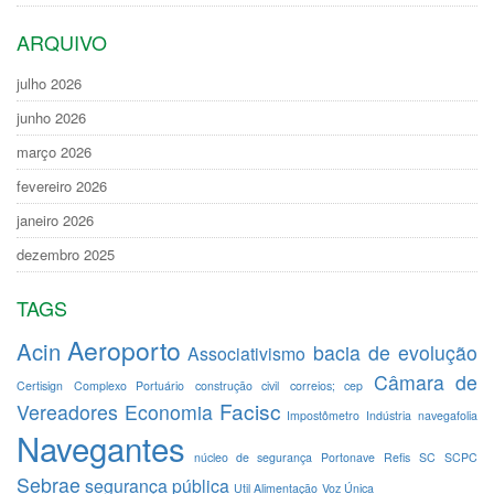
ARQUIVO
julho 2026
junho 2026
março 2026
fevereiro 2026
janeiro 2026
dezembro 2025
TAGS
Aeroporto
Acin
bacia de evolução
Associativismo
Câmara de
Certisign
Complexo Portuário
construção civil
correios; cep
Facisc
Vereadores
Economia
Impostômetro
Indústria
navegafolia
Navegantes
núcleo de segurança
Portonave
Refis
SC
SCPC
Sebrae
segurança pública
Util Alimentação
Voz Única