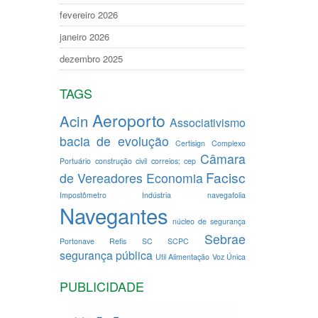
fevereiro 2026
janeiro 2026
dezembro 2025
TAGS
Aeroporto
Acin
Associativismo
bacia de evolução
Certisign
Complexo
Câmara
Portuário
construção civil
correios; cep
Facisc
de Vereadores
Economia
Impostômetro
Indústria
navegafolia
Navegantes
núcleo de segurança
Sebrae
Portonave
Refis
SC
SCPC
segurança pública
Util Alimentação
Voz Única
PUBLICIDADE