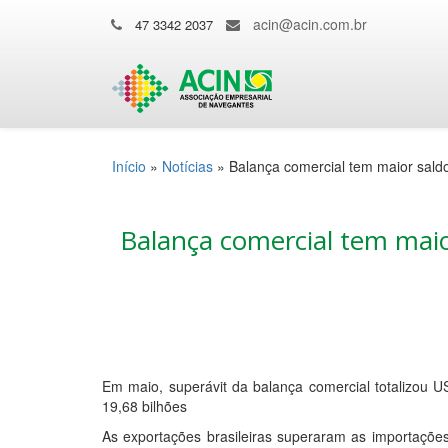
acin@acin.com.br
47 3342 2037
Início
»
Notícias
»
Balança comercial tem maior sald
Balança comercial tem maio
Em maio, superávit da balança comercial totalizou U
19,68 bilhões
As exportações brasileiras superaram as importações