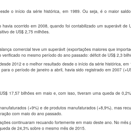
de o início da série histórica, em 1989. Ou seja, é o maior saldo 
o havia ocorrido em 2008, quando foi contabilizado um superávit de 
itivo de US$ 2,75 milhões.
alança comercial teve um superávit (exportações maiores que importa
 verificado no mesmo período do ano passado: déficit de US$ 2,3 bilh
desde 2012 e o melhor resultado desde o início da série histórica, em
 para o período de janeiro a abril, havia sido registrado em 2007 (+
US$ 17,57 bilhões em maio e, com isso, tiveram uma queda de 0,2%
manufaturados (+9%) e de produtos manufaturados (+8,9%), mas rec
aração com maio do ano passado.
ações continuaram recuando fortemente em maio deste ano. No mês 
m queda de 24,3% sobre o mesmo mês de 2015.