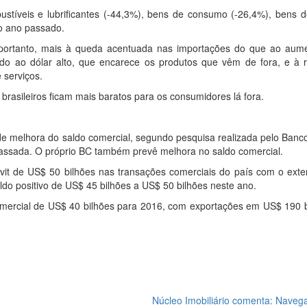
íveis e lubrificantes (-44,3%), bens de consumo (-26,4%), bens de
do ano passado.
, portanto, mais à queda acentuada nas importações do que ao aum
ido ao dólar alto, que encarece os produtos que vêm de fora, e à 
 serviços.
 brasileiros ficam mais baratos para os consumidores lá fora.
de melhora do saldo comercial, segundo pesquisa realizada pelo Banc
passada. O próprio BC também prevê melhora no saldo comercial.
it de US$ 50 bilhões nas transações comerciais do país com o exter
do positivo de US$ 45 bilhões a US$ 50 bilhões neste ano.
omercial de US$ 40 bilhões para 2016, com exportações em US$ 190 b
Núcleo Imobiliário comenta: Naveg