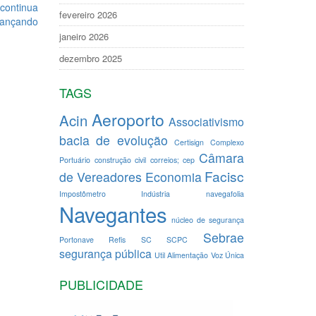
 continua
fevereiro 2026
ançando
janeiro 2026
dezembro 2025
TAGS
Aeroporto
Acin
Associativismo
bacia de evolução
Certisign
Complexo
Câmara
Portuário
construção civil
correios; cep
Facisc
de Vereadores
Economia
Impostômetro
Indústria
navegafolia
Navegantes
núcleo de segurança
Sebrae
Portonave
Refis
SC
SCPC
segurança pública
Util Alimentação
Voz Única
PUBLICIDADE