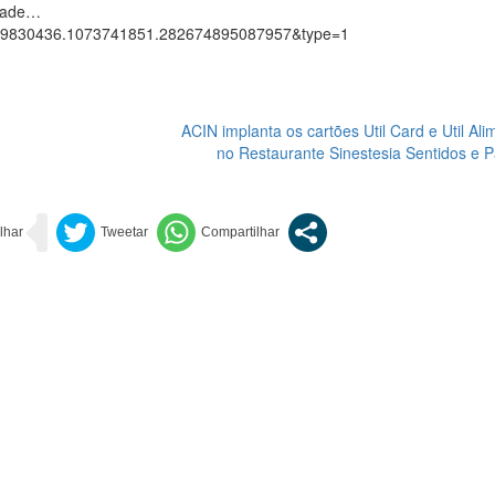
idade…
3389830436.1073741851.282674895087957&type=1
ACIN implanta os cartões Util Card e Util Al
no Restaurante Sinestesia Sentidos e 