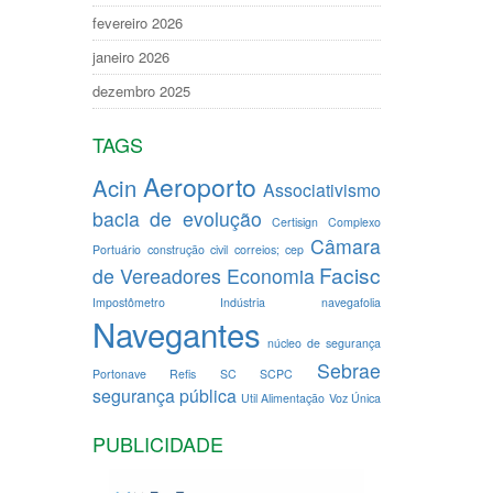
fevereiro 2026
janeiro 2026
dezembro 2025
TAGS
Aeroporto
Acin
Associativismo
bacia de evolução
Certisign
Complexo
Câmara
Portuário
construção civil
correios; cep
Facisc
de Vereadores
Economia
Impostômetro
Indústria
navegafolia
Navegantes
núcleo de segurança
Sebrae
Portonave
Refis
SC
SCPC
segurança pública
Util Alimentação
Voz Única
PUBLICIDADE