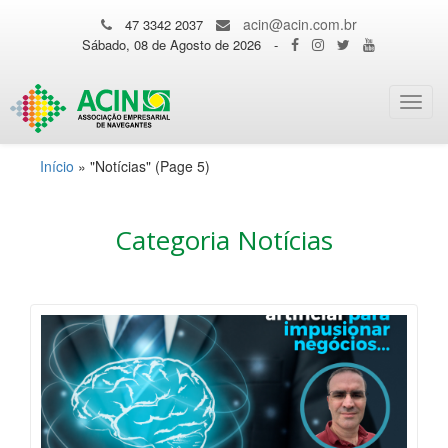
acin@acin.com.br
47 3342 2037
Sábado, 08 de Agosto de 2026
-
Toggl
navig
Início
»
"Notícias"
(Page 5)
Categoria Notícias