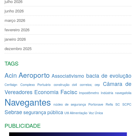
julho 2026
junho 2026
março 2026
fevereiro 2026
janeiro 2026
dezembro 2025
TAGS
Aeroporto
Acin
bacia de evolução
Associativismo
Câmara de
Certisign
Complexo Portuário
construção civil
correios; cep
Facisc
Vereadores
Economia
Impostômetro
Indústria
navegafolia
Navegantes
núcleo de segurança
Portonave
Refis
SC
SCPC
Sebrae
segurança pública
Util Alimentação
Voz Única
PUBLICIDADE