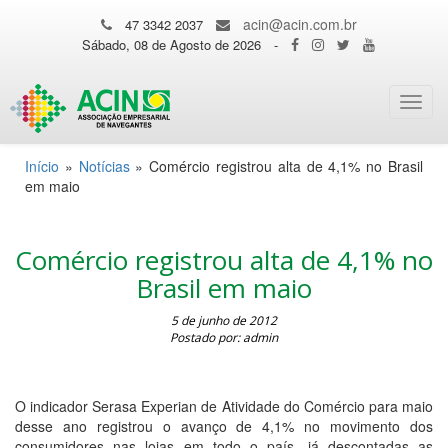
acin@acin.com.br
47 3342 2037
Sábado, 08 de Agosto de 2026
-
Toggl
navig
Início
»
Notícias
»
Comércio registrou alta de 4,1% no Brasil
em maio
Comércio registrou alta de 4,1% no
Brasil em maio
5 de junho de 2012
Postado por: admin
O indicador Serasa Experian de Atividade do Comércio para maio
desse ano registrou o avanço de 4,1% no movimento dos
consumidores nas lojas em todo o país, já descontadas as