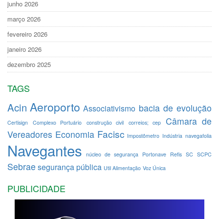
junho 2026
março 2026
fevereiro 2026
janeiro 2026
dezembro 2025
TAGS
Aeroporto
Acin
bacia de evolução
Associativismo
Câmara de
Certisign
Complexo Portuário
construção civil
correios; cep
Facisc
Vereadores
Economia
Impostômetro
Indústria
navegafolia
Navegantes
núcleo de segurança
Portonave
Refis
SC
SCPC
Sebrae
segurança pública
Util Alimentação
Voz Única
PUBLICIDADE