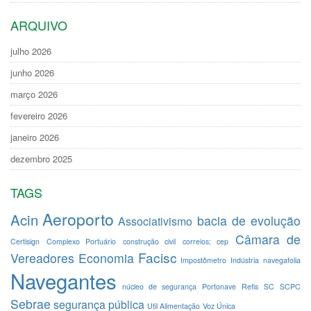
ARQUIVO
julho 2026
junho 2026
março 2026
fevereiro 2026
janeiro 2026
dezembro 2025
TAGS
Aeroporto
Acin
bacia de evolução
Associativismo
Câmara de
Certisign
Complexo Portuário
construção civil
correios; cep
Facisc
Vereadores
Economia
Impostômetro
Indústria
navegafolia
Navegantes
núcleo de segurança
Portonave
Refis
SC
SCPC
Sebrae
segurança pública
Util Alimentação
Voz Única