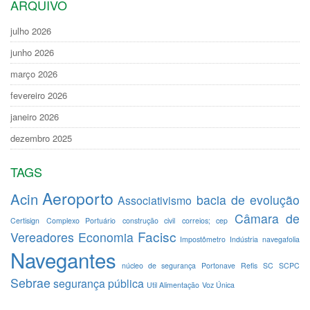
ARQUIVO
julho 2026
junho 2026
março 2026
fevereiro 2026
janeiro 2026
dezembro 2025
TAGS
Aeroporto
Acin
bacia de evolução
Associativismo
Câmara de
Certisign
Complexo Portuário
construção civil
correios; cep
Facisc
Vereadores
Economia
Impostômetro
Indústria
navegafolia
Navegantes
núcleo de segurança
Portonave
Refis
SC
SCPC
Sebrae
segurança pública
Util Alimentação
Voz Única