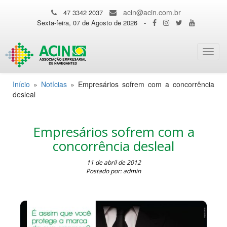
acin@acin.com.br
47 3342 2037
Sexta-feira, 07 de Agosto de 2026
-
Toggl
navig
Início
»
Notícias
»
Empresários sofrem com a concorrência
desleal
Empresários sofrem com a
concorrência desleal
11 de abril de 2012
Postado por: admin