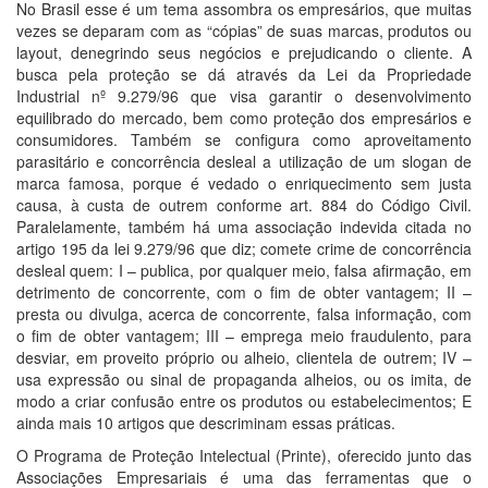
No Brasil esse é um tema assombra os empresários, que muitas
vezes se deparam com as “cópias” de suas marcas, produtos ou
layout, denegrindo seus negócios e prejudicando o cliente. A
busca pela proteção se dá através da Lei da Propriedade
Industrial nº 9.279/96 que visa garantir o desenvolvimento
equilibrado do mercado, bem como proteção dos empresários e
consumidores. Também se configura como aproveitamento
parasitário e concorrência desleal a utilização de um slogan de
marca famosa, porque é vedado o enriquecimento sem justa
causa, à custa de outrem conforme art. 884 do Código Civil.
Paralelamente, também há uma associação indevida citada no
artigo 195 da lei 9.279/96 que diz; comete crime de concorrência
desleal quem: I – publica, por qualquer meio, falsa afirmação, em
detrimento de concorrente, com o fim de obter vantagem; II –
presta ou divulga, acerca de concorrente, falsa informação, com
o fim de obter vantagem; III – emprega meio fraudulento, para
desviar, em proveito próprio ou alheio, clientela de outrem; IV –
usa expressão ou sinal de propaganda alheios, ou os imita, de
modo a criar confusão entre os produtos ou estabelecimentos; E
ainda mais 10 artigos que descriminam essas práticas.
O Programa de Proteção Intelectual (Printe), oferecido junto das
Associações Empresariais é uma das ferramentas que o