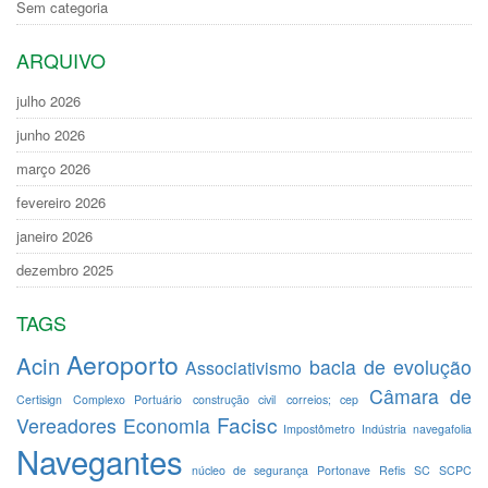
Sem categoria
ARQUIVO
julho 2026
junho 2026
março 2026
fevereiro 2026
janeiro 2026
dezembro 2025
TAGS
Aeroporto
Acin
bacia de evolução
Associativismo
Câmara de
Certisign
Complexo Portuário
construção civil
correios; cep
Facisc
Vereadores
Economia
Impostômetro
Indústria
navegafolia
Navegantes
núcleo de segurança
Portonave
Refis
SC
SCPC