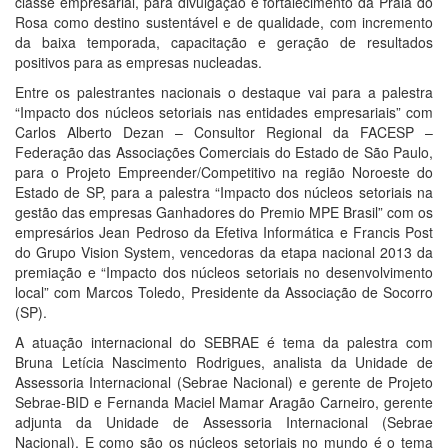
classe empresarial, para divulgação e fortalecimento da Praia do
Rosa como destino sustentável e de qualidade, com incremento
da baixa temporada, capacitação e geração de resultados
positivos para as empresas nucleadas.
Entre os palestrantes nacionais o destaque vai para a palestra
“Impacto dos núcleos setoriais nas entidades empresariais” com
Carlos Alberto Dezan – Consultor Regional da FACESP –
Federação das Associações Comerciais do Estado de São Paulo,
para o Projeto Empreender/Competitivo na região Noroeste do
Estado de SP, para a palestra “Impacto dos núcleos setoriais na
gestão das empresas Ganhadores do Premio MPE Brasil” com os
empresários Jean Pedroso da Efetiva Informática e Francis Post
do Grupo Vision System, vencedoras da etapa nacional 2013 da
premiação e “Impacto dos núcleos setoriais no desenvolvimento
local” com Marcos Toledo, Presidente da Associação de Socorro
(SP).
A atuação internacional do SEBRAE é tema da palestra com
Bruna Letícia Nascimento Rodrigues, analista da Unidade de
Assessoria Internacional (Sebrae Nacional) e gerente de Projeto
Sebrae-BID e Fernanda Maciel Mamar Aragão Carneiro, gerente
adjunta da Unidade de Assessoria Internacional (Sebrae
Nacional). E como são os núcleos setoriais no mundo é o tema