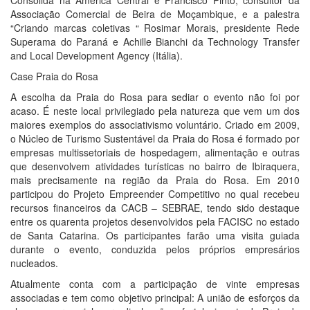
Consolida na América Central e Francisco Pinto, consultor da
Associação Comercial de Beira de Moçambique, e a palestra
“Criando marcas coletivas “ Rosimar Morais, presidente Rede
Superama do Paraná e Achille Bianchi da Technology Transfer
and Local Development Agency (Itália).
Case Praia do Rosa
A escolha da Praia do Rosa para sediar o evento não foi por
acaso. É neste local privilegiado pela natureza que vem um dos
maiores exemplos do associativismo voluntário. Criado em 2009,
o Núcleo de Turismo Sustentável da Praia do Rosa é formado por
empresas multissetoriais de hospedagem, alimentação e outras
que desenvolvem atividades turísticas no bairro de Ibiraquera,
mais precisamente na região da Praia do Rosa. Em 2010
participou do Projeto Empreender Competitivo no qual recebeu
recursos financeiros da CACB – SEBRAE, tendo sido destaque
entre os quarenta projetos desenvolvidos pela FACISC no estado
de Santa Catarina. Os participantes farão uma visita guiada
durante o evento, conduzida pelos próprios empresários
nucleados.
Atualmente conta com a participação de vinte empresas
associadas e tem como objetivo principal: A união de esforços da