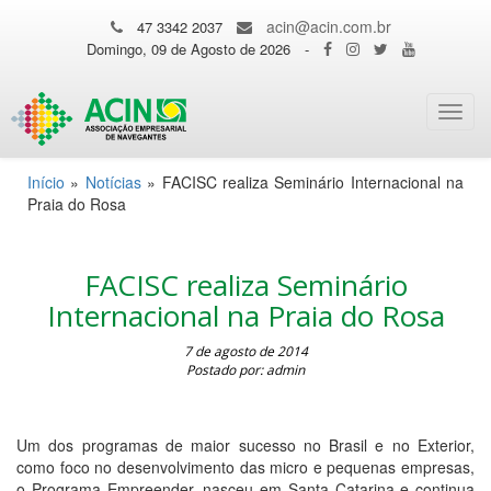
acin@acin.com.br
47 3342 2037
Domingo, 09 de Agosto de 2026
-
Toggl
navig
Início
»
Notícias
»
FACISC realiza Seminário Internacional na
Praia do Rosa
FACISC realiza Seminário
Internacional na Praia do Rosa
7 de agosto de 2014
Postado por: admin
Um dos programas de maior sucesso no Brasil e no Exterior,
como foco no desenvolvimento das micro e pequenas empresas,
o Programa Empreender, nasceu em Santa Catarina e continua