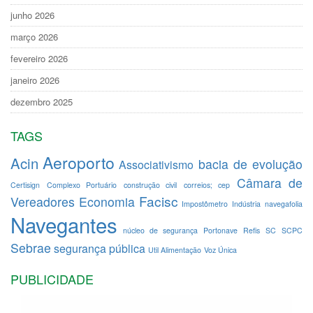
junho 2026
março 2026
fevereiro 2026
janeiro 2026
dezembro 2025
TAGS
Aeroporto
Acin
bacia de evolução
Associativismo
Câmara de
Certisign
Complexo Portuário
construção civil
correios; cep
Facisc
Vereadores
Economia
Impostômetro
Indústria
navegafolia
Navegantes
núcleo de segurança
Portonave
Refis
SC
SCPC
Sebrae
segurança pública
Util Alimentação
Voz Única
PUBLICIDADE