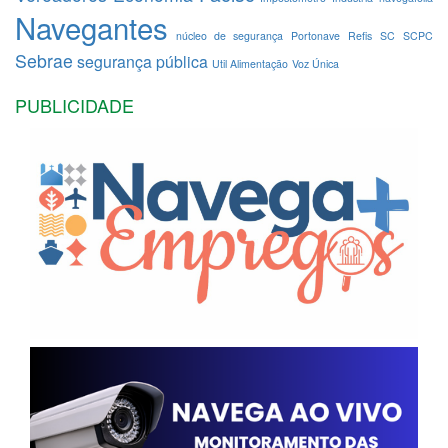
Navegantes
núcleo de segurança
Portonave
Refis
SC
SCPC
Sebrae
segurança pública
Util Alimentação
Voz Única
PUBLICIDADE