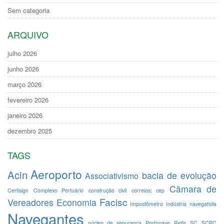
Sem categoria
ARQUIVO
julho 2026
junho 2026
março 2026
fevereiro 2026
janeiro 2026
dezembro 2025
TAGS
Aeroporto
Acin
bacia de evolução
Associativismo
Câmara de
Certisign
Complexo Portuário
construção civil
correios; cep
Facisc
Vereadores
Economia
Impostômetro
Indústria
navegafolia
Navegantes
núcleo de segurança
Portonave
Refis
SC
SCPC