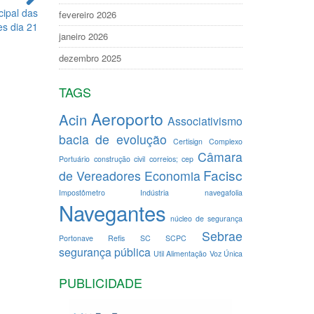
cipal das
fevereiro 2026
s dia 21
janeiro 2026
dezembro 2025
TAGS
Aeroporto
Acin
Associativismo
bacia de evolução
Certisign
Complexo
Câmara
Portuário
construção civil
correios; cep
Facisc
de Vereadores
Economia
Impostômetro
Indústria
navegafolia
Navegantes
núcleo de segurança
Sebrae
Portonave
Refis
SC
SCPC
segurança pública
Util Alimentação
Voz Única
PUBLICIDADE