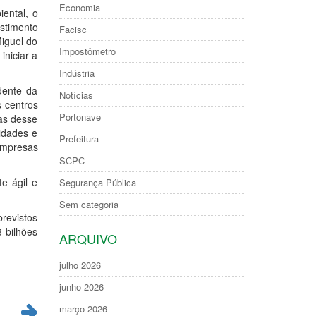
Economia
iental, o
estimento
Facisc
Miguel do
Impostômetro
niciar a
Indústria
dente da
Notícias
 centros
Portonave
das desse
cidades e
Prefeitura
empresas
SCPC
te ágil e
Segurança Pública
Sem categoria
revistos
 bilhões
ARQUIVO
julho 2026
junho 2026
março 2026