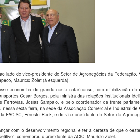
 ao lado do vice-presidente do Setor de Agronegócios da Federação, 
apecó, Mauricio Zolet (à esquerda).
sse econômica do grande oeste catarinense, com oficialização do e
nsportes Cesar Borges, pela ministra das relações institucionais Ideli 
e Ferrovias, Josias Sampaio, e pelo coordenador da frente parlame
eu nessa sexta-feira, na sede da Associação Comercial e Industrial d
da FACISC, Ernesto Reck; e do vice-presidente do Setor de Agroneg
nçar com o desenvolvimento regional e ter a certeza de que o oeste
itivo”, comemorou o presidente da ACIC, Mauricio Zolet.