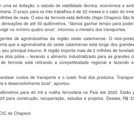
 uma só licitação: o estudo de viabilidade técnica, econômica e amb
haria. O prazo para os três trabalhos é de 22 meses e o valor do inv
ilhões de reais. O eixo da ferrovia está definido (Itajaí-Chapecó-São 
 derivações de até 50 quilômetros. “Vamos ganhar tempo para poder i
igir no mínimo quatro anos”, informou o ministro dos transportes.
gentes de agroindústrias da região oeste catarinense. O vice-presi
nta que a agroindústria do oeste catarinense está longe dos grandes
 seu principal insumo. A região importa mais de 2 milhões de tonela
os dois pólos – levando o alimento industrializado para as grandes 
 de ferrovia está retirando a competitividade regional e fazendo 
 baratear custos de transporte e o custo final dos produtos. Transpor
ais e desenvolvimento local”, apontou.
lômetros para 40 mil a malha ferroviária no País até 2020. Estão p
25 para construção, recuperação, estudos e projetos. Desses, R$ 33
 ACIC de Chapecó