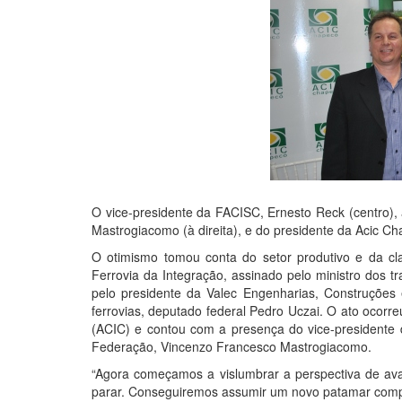
O vice-presidente da FACISC, Ernesto Reck (centro),
Mastrogiacomo (à direita), e do presidente da Acic Ch
O otimismo tomou conta do setor produtivo e da cla
Ferrovia da Integração, assinado pelo ministro dos tra
pelo presidente da Valec Engenharias, Construções 
ferrovias, deputado federal Pedro Uczai. O ato ocorr
(ACIC) e contou com a presença do vice-presidente 
Federação, Vincenzo Francesco Mastrogiacomo.
“Agora começamos a vislumbrar a perspectiva de ava
parar. Conseguiremos assumir um novo patamar compet