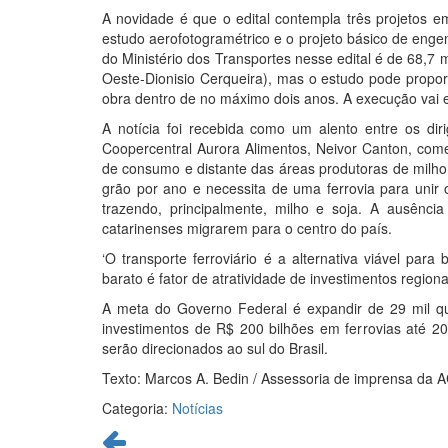
A novidade é que o edital contempla três projetos em
estudo aerofotogramétrico e o projeto básico de engen
do Ministério dos Transportes nesse edital é de 68,7 m
Oeste-Dionisio Cerqueira), mas o estudo pode propor
obra dentro de no máximo dois anos. A execução vai ex
A notícia foi recebida como um alento entre os diri
Coopercentral Aurora Alimentos, Neivor Canton, come
de consumo e distante das áreas produtoras de milho,
grão por ano e necessita de uma ferrovia para unir 
trazendo, principalmente, milho e soja. A ausência
catarinenses migrarem para o centro do país.
‘O transporte ferroviário é a alternativa viável para
barato é fator de atratividade de investimentos region
A meta do Governo Federal é expandir de 29 mil qui
investimentos de R$ 200 bilhões em ferrovias até 20
serão direcionados ao sul do Brasil.
Texto: Marcos A. Bedin / Assessoria de imprensa da
Categoria:
Notícias
Continue