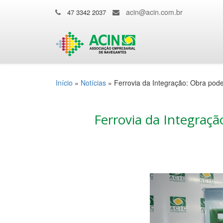
acin@acin.com.br
47 3342 2037
Início
»
Notícias
»
Ferrovia da Integração: Obra pode
Ferrovia da Integraçã