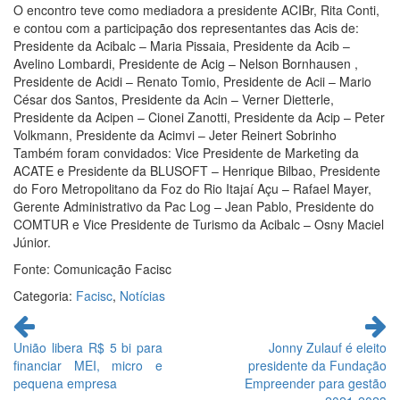
O encontro teve como mediadora a presidente ACIBr, Rita Conti,
e contou com a participação dos representantes das Acis de:
Presidente da Acibalc – Maria Pissaia, Presidente da Acib –
Avelino Lombardi, Presidente de Acig – Nelson Bornhausen ,
Presidente de Acidi – Renato Tomio, Presidente de Acii – Mario
César dos Santos, Presidente da Acin – Verner Dietterle,
Presidente da Acipen – Cionei Zanotti, Presidente da Acip – Peter
Volkmann, Presidente da Acimvi – Jeter Reinert Sobrinho
Também foram convidados: Vice Presidente de Marketing da
ACATE e Presidente da BLUSOFT – Henrique Bilbao, Presidente
do Foro Metropolitano da Foz do Rio Itajaí Açu – Rafael Mayer,
Gerente Administrativo da Pac Log – Jean Pablo, Presidente do
COMTUR e Vice Presidente de Turismo da Acibalc – Osny Maciel
Júnior.
Fonte: Comunicação Facisc
Categoria:
Facisc
,
Notícias
Continue
lendo
União libera R$ 5 bi para
Jonny Zulauf é eleito
financiar MEI, micro e
presidente da Fundação
pequena empresa
Empreender para gestão