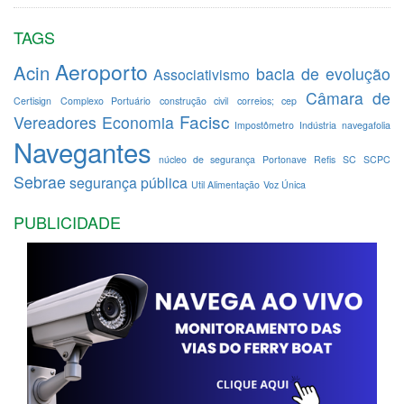
TAGS
Aeroporto
Acin
bacia de evolução
Associativismo
Câmara de
Certisign
Complexo Portuário
construção civil
correios; cep
Facisc
Vereadores
Economia
Impostômetro
Indústria
navegafolia
Navegantes
núcleo de segurança
Portonave
Refis
SC
SCPC
Sebrae
segurança pública
Util Alimentação
Voz Única
PUBLICIDADE