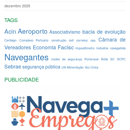
dezembro 2025
TAGS
Aeroporto
Acin
bacia de evolução
Associativismo
Câmara de
Certisign
Complexo Portuário
construção civil
correios; cep
Facisc
Vereadores
Economia
Impostômetro
Indústria
navegafolia
Navegantes
núcleo de segurança
Portonave
Refis
SC
SCPC
Sebrae
segurança pública
Util Alimentação
Voz Única
PUBLICIDADE