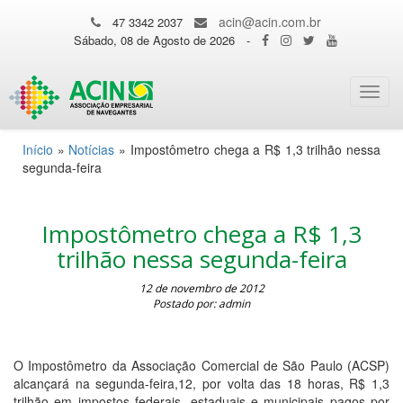
acin@acin.com.br
47 3342 2037
Sábado, 08 de Agosto de 2026
-
Toggl
navig
Início
»
Notícias
»
Impostômetro chega a R$ 1,3 trilhão nessa
segunda-feira
Impostômetro chega a R$ 1,3
trilhão nessa segunda-feira
12 de novembro de 2012
Postado por: admin
O Impostômetro da Associação Comercial de São Paulo (ACSP)
alcançará na segunda-feira,12, por volta das 18 horas, R$ 1,3
trilhão em impostos federais, estaduais e municipais pagos por