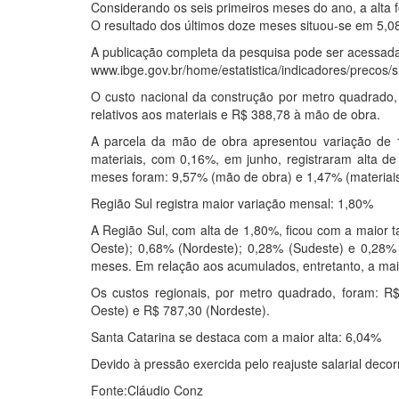
Considerando os seis primeiros meses do ano, a alta 
O resultado dos últimos doze meses situou-se em 5,0
A publicação completa da pesquisa pode ser acessad
www.ibge.gov.br/home/estatistica/indicadores/precos/si
O custo nacional da construção por metro quadrado
relativos aos materiais e R$ 388,78 à mão de obra.
A parcela da mão de obra apresentou variação de 1
materiais, com 0,16%, em junho, registraram alta 
meses foram: 9,57% (mão de obra) e 1,47% (materiais
Região Sul registra maior variação mensal: 1,80%
A Região Sul, com alta de 1,80%, ficou com a maior 
Oeste); 0,68% (Nordeste); 0,28% (Sudeste) e 0,28%
meses. Em relação aos acumulados, entretanto, a maio
Os custos regionais, por metro quadrado, foram: R$
Oeste) e R$ 787,30 (Nordeste).
Santa Catarina se destaca com a maior alta: 6,04%
Devido à pressão exercida pelo reajuste salarial decor
Fonte:Cláudio Conz