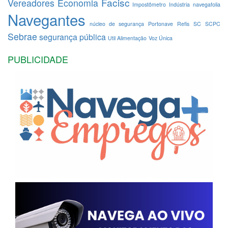
Facisc
Vereadores
Economia
Impostômetro
Indústria
navegafolia
Navegantes
núcleo de segurança
Portonave
Refis
SC
SCPC
Sebrae
segurança pública
Util Alimentação
Voz Única
PUBLICIDADE