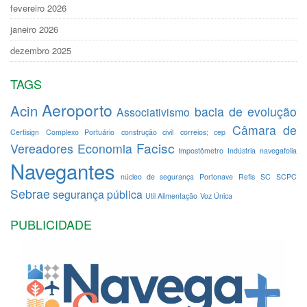
fevereiro 2026
janeiro 2026
dezembro 2025
TAGS
Aeroporto
Acin
bacia de evolução
Associativismo
Câmara de
Certisign
Complexo Portuário
construção civil
correios; cep
Facisc
Vereadores
Economia
Impostômetro
Indústria
navegafolia
Navegantes
núcleo de segurança
Portonave
Refis
SC
SCPC
Sebrae
segurança pública
Util Alimentação
Voz Única
PUBLICIDADE