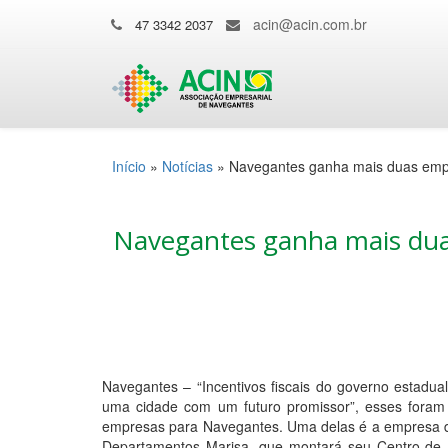
acin@acin.com.br
47 3342 2037
Início
»
Notícias
»
Navegantes ganha mais duas empr
Navegantes ganha mais dua
Navegantes – “Incentivos fiscais do governo estadual
uma cidade com um futuro promissor”, esses foram
empresas para Navegantes. Uma delas é a empresa de 
Departamentos Marisa, que montará seu Centro de 