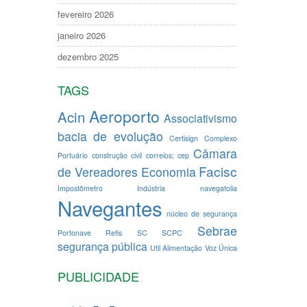
fevereiro 2026
janeiro 2026
dezembro 2025
TAGS
Aeroporto
Acin
Associativismo
bacia de evolução
Certisign
Complexo
Câmara
Portuário
construção civil
correios; cep
Facisc
de Vereadores
Economia
Impostômetro
Indústria
navegafolia
Navegantes
núcleo de segurança
Sebrae
Portonave
Refis
SC
SCPC
segurança pública
Util Alimentação
Voz Única
PUBLICIDADE