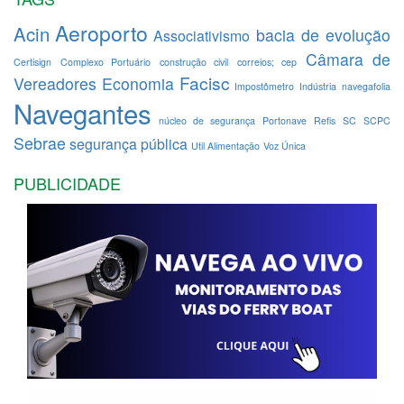
Aeroporto
Acin
bacia de evolução
Associativismo
Câmara de
Certisign
Complexo Portuário
construção civil
correios; cep
Facisc
Vereadores
Economia
Impostômetro
Indústria
navegafolia
Navegantes
núcleo de segurança
Portonave
Refis
SC
SCPC
Sebrae
segurança pública
Util Alimentação
Voz Única
PUBLICIDADE