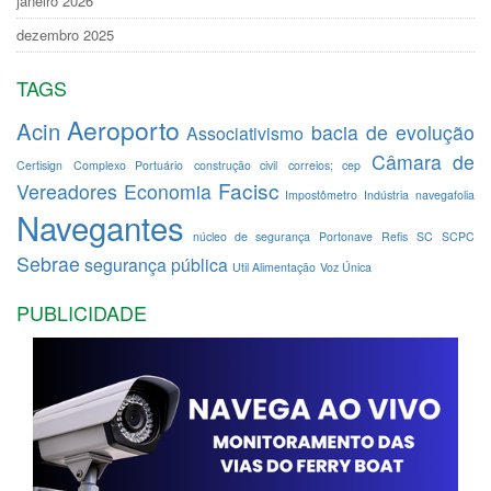
janeiro 2026
dezembro 2025
TAGS
Aeroporto
Acin
bacia de evolução
Associativismo
Câmara de
Certisign
Complexo Portuário
construção civil
correios; cep
Facisc
Vereadores
Economia
Impostômetro
Indústria
navegafolia
Navegantes
núcleo de segurança
Portonave
Refis
SC
SCPC
Sebrae
segurança pública
Util Alimentação
Voz Única
PUBLICIDADE