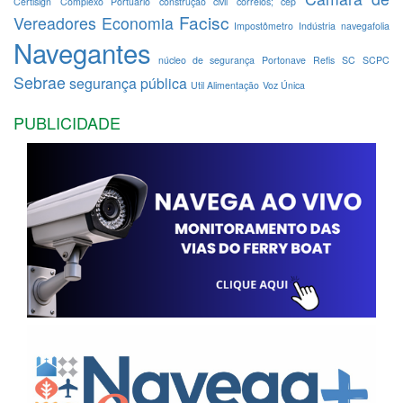
Certisign
Complexo Portuário
construção civil
correios; cep
Facisc
Vereadores
Economia
Impostômetro
Indústria
navegafolia
Navegantes
núcleo de segurança
Portonave
Refis
SC
SCPC
Sebrae
segurança pública
Util Alimentação
Voz Única
PUBLICIDADE