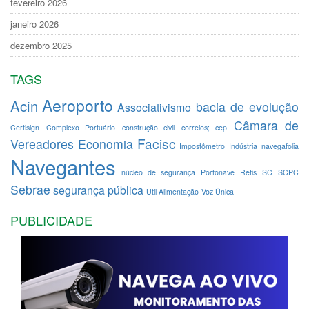
fevereiro 2026
janeiro 2026
dezembro 2025
TAGS
Aeroporto
Acin
bacia de evolução
Associativismo
Câmara de
Certisign
Complexo Portuário
construção civil
correios; cep
Facisc
Vereadores
Economia
Impostômetro
Indústria
navegafolia
Navegantes
núcleo de segurança
Portonave
Refis
SC
SCPC
Sebrae
segurança pública
Util Alimentação
Voz Única
PUBLICIDADE