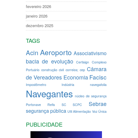
fevereiro 2026
janeiro 2026
dezembro 2025
TAGS
Aeroporto
Acin
Associativismo
bacia de evolução
Certisign
Complexo
Câmara
Portuário
construção civil
correios; cep
Facisc
de Vereadores
Economia
Impostômetro
Indústria
navegafolia
Navegantes
núcleo de segurança
Sebrae
Portonave
Refis
SC
SCPC
segurança pública
Util Alimentação
Voz Única
PUBLICIDADE