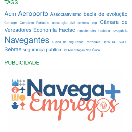
TAGS
Aeroporto
Acin
bacia de evolução
Associativismo
Câmara de
Certisign
Complexo Portuário
construção civil
correios; cep
Facisc
Vereadores
Economia
Impostômetro
Indústria
navegafolia
Navegantes
núcleo de segurança
Portonave
Refis
SC
SCPC
Sebrae
segurança pública
Util Alimentação
Voz Única
PUBLICIDADE