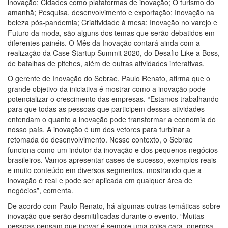
inovação; Cidades como plataformas de inovação; O turismo do
amanhã; Pesquisa, desenvolvimento e exportação; Inovação na
beleza pós-pandemia; Criatividade à mesa; Inovação no varejo e
Futuro da moda, são alguns dos temas que serão debatidos em
diferentes painéis. O Mês da Inovação contará ainda com a
realização da Case Startup Summit 2020, do Desafio Like a Boss,
de batalhas de pitches, além de outras atividades interativas.
O gerente de Inovação do Sebrae, Paulo Renato, afirma que o
grande objetivo da iniciativa é mostrar como a inovação pode
potencializar o crescimento das empresas. “Estamos trabalhando
para que todas as pessoas que participem dessas atividades
entendam o quanto a inovação pode transformar a economia do
nosso país. A inovação é um dos vetores para turbinar a
retomada do desenvolvimento. Nesse contexto, o Sebrae
funciona como um indutor da inovação e dos pequenos negócios
brasileiros. Vamos apresentar cases de sucesso, exemplos reais
e muito conteúdo em diversos segmentos, mostrando que a
inovação é real e pode ser aplicada em qualquer área de
negócios”, comenta.
De acordo com Paulo Renato, há algumas outras temáticas sobre
inovação que serão desmitificadas durante o evento. “Muitas
pessoas pensam que inovar é sempre uma coisa cara, onerosa