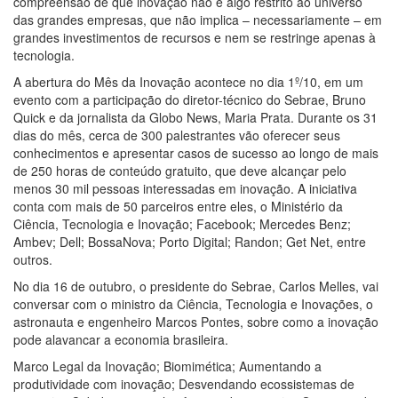
compreensão de que inovação não é algo restrito ao universo
das grandes empresas, que não implica – necessariamente – em
grandes investimentos de recursos e nem se restringe apenas à
tecnologia.
A abertura do Mês da Inovação acontece no dia 1º/10, em um
evento com a participação do diretor-técnico do Sebrae, Bruno
Quick e da jornalista da Globo News, Maria Prata. Durante os 31
dias do mês, cerca de 300 palestrantes vão oferecer seus
conhecimentos e apresentar casos de sucesso ao longo de mais
de 250 horas de conteúdo gratuito, que deve alcançar pelo
menos 30 mil pessoas interessadas em inovação. A iniciativa
conta com mais de 50 parceiros entre eles, o Ministério da
Ciência, Tecnologia e Inovação; Facebook; Mercedes Benz;
Ambev; Dell; BossaNova; Porto Digital; Randon; Get Net, entre
outros.
No dia 16 de outubro, o presidente do Sebrae, Carlos Melles, vai
conversar com o ministro da Ciência, Tecnologia e Inovações, o
astronauta e engenheiro Marcos Pontes, sobre como a inovação
pode alavancar a economia brasileira.
Marco Legal da Inovação; Biomimética; Aumentando a
produtividade com inovação; Desvendando ecossistemas de