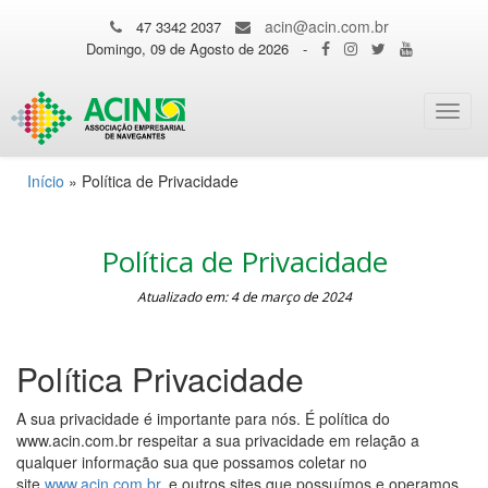
acin@acin.com.br
47 3342 2037
Domingo, 09 de Agosto de 2026
-
Toggl
navig
Início
»
Política de Privacidade
Política de Privacidade
Atualizado em: 4 de março de 2024
Política Privacidade
A sua privacidade é importante para nós. É política do
www.acin.com.br respeitar a sua privacidade em relação a
qualquer informação sua que possamos coletar no
site
www.acin.com.br
, e outros sites que possuímos e operamos.