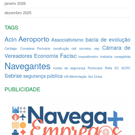
janeiro 2026
dezembro 2025
TAGS
Aeroporto
Acin
bacia de evolução
Associativismo
Câmara de
Certisign
Complexo Portuário
construção civil
correios; cep
Facisc
Vereadores
Economia
Impostômetro
Indústria
navegafolia
Navegantes
núcleo de segurança
Portonave
Refis
SC
SCPC
Sebrae
segurança pública
Util Alimentação
Voz Única
PUBLICIDADE