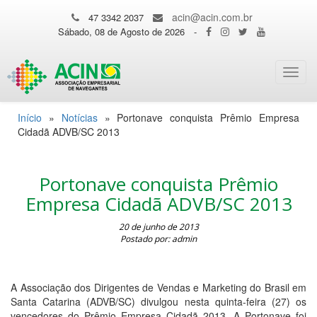
acin@acin.com.br
47 3342 2037
Sábado, 08 de Agosto de 2026
-
Toggl
navig
Início
»
Notícias
»
Portonave conquista Prêmio Empresa
Cidadã ADVB/SC 2013
Portonave conquista Prêmio
Empresa Cidadã ADVB/SC 2013
20 de junho de 2013
Postado por: admin
A Associação dos Dirigentes de Vendas e Marketing do Brasil em
Santa Catarina (ADVB/SC) divulgou nesta quinta-feira (27) os
vencedores do Prêmio Empresa Cidadã 2013. A Portonave foi