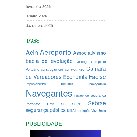
fevereiro 2026
janeiro 2026
dezembro 2025
TAGS
Aeroporto
Acin
Associativismo
bacia de evolução
Certisign
Complexo
Câmara
Portuário
construção civil
correios; cep
Facisc
de Vereadores
Economia
Impostômetro
Indústria
navegafolia
Navegantes
núcleo de segurança
Sebrae
Portonave
Refis
SC
SCPC
segurança pública
Util Alimentação
Voz Única
PUBLICIDADE