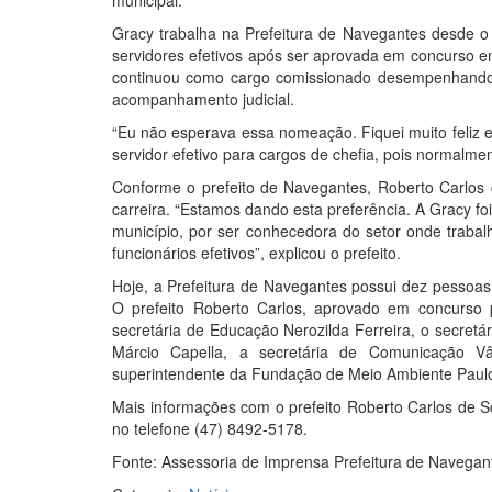
municipal.
Gracy trabalha na Prefeitura de Navegantes desde o 
servidores efetivos após ser aprovada em concurso e
continuou como cargo comissionado desempenhando 
acompanhamento judicial.
“Eu não esperava essa nomeação. Fiquei muito feliz e 
servidor efetivo para cargos de chefia, pois normalme
Conforme o prefeito de Navegantes, Roberto Carlos d
carreira. “Estamos dando esta preferência. A Gracy fo
município, por ser conhecedora do setor onde trabal
funcionários efetivos”, explicou o prefeito.
Hoje, a Prefeitura de Navegantes possui dez pessoas
O prefeito Roberto Carlos, aprovado em concurso pa
secretária de Educação Nerozilda Ferreira, o secretá
Márcio Capella, a secretária de Comunicação Vân
superintendente da Fundação de Meio Ambiente Paulo 
Mais informações com o prefeito Roberto Carlos de S
no telefone (47) 8492-5178.
Fonte: Assessoria de Imprensa Prefeitura de Navegan