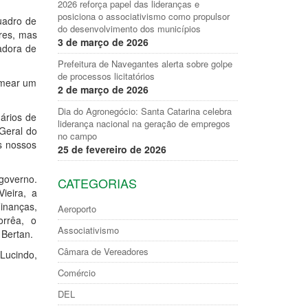
2026 reforça papel das lideranças e
posiciona o associativismo como propulsor
uadro de
do desenvolvimento dos municípios
ares, mas
3 de março de 2026
adora de
Prefeitura de Navegantes alerta sobre golpe
de processos licitatórios
nomear um
2 de março de 2026
Dia do Agronegócio: Santa Catarina celebra
ários de
liderança nacional na geração de empregos
 Geral do
no campo
s nossos
25 de fevereiro de 2026
governo.
CATEGORIAS
ieira, a
Finanças,
Aeroporto
orrêa, o
Associativismo
 Bertan.
Câmara de Vereadores
Lucindo,
Comércio
DEL