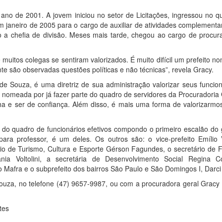
ano de 2001. A jovem iniciou no setor de Licitações, ingressou no q
m janeiro de 2005 para o cargo de auxiliar de atividades complement
a chefia de divisão. Meses mais tarde, chegou ao cargo de procur
muitos colegas se sentiram valorizados. É muito difícil um prefeito 
nte são observadas questões políticas e não técnicas”, revela Gracy.
e Souza, é uma diretriz de sua administração valorizar seus funcion
i nomeada por já fazer parte do quadro de servidores da Procuradoria
ha e ser de confiança. Além disso, é mais uma forma de valorizarmo
 do quadro de funcionários efetivos compondo o primeiro escalão do 
ra professor, é um deles. Os outros são: o vice-prefeito Emílio V
rio de Turismo, Cultura e Esporte Gérson Fagundes, o secretário de 
ia Voltolini, a secretária de Desenvolvimento Social Regina C
Mafra e o subprefeito dos bairros São Paulo e São Domingos I, Darci
ouza, no telefone (47) 9657-9987, ou com a procuradora geral Gracy 
tes