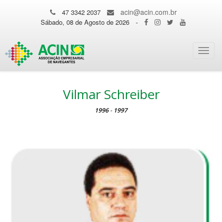
acin@acin.com.br
47 3342 2037
Sábado, 08 de Agosto de 2026
-
Toggl
navig
Vilmar Schreiber
1996
-
1997