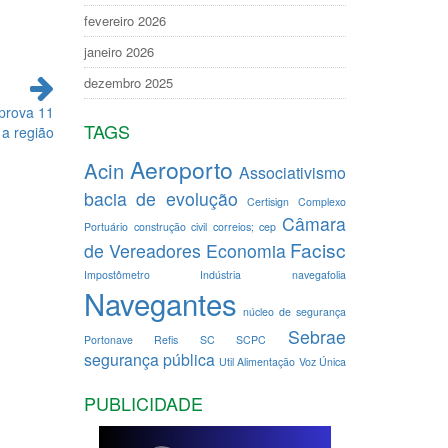
fevereiro 2026
janeiro 2026
dezembro 2025
prova 11
TAGS
 a região
Aeroporto
Acin
Associativismo
bacia de evolução
Certisign
Complexo
Câmara
Portuário
construção civil
correios; cep
Facisc
de Vereadores
Economia
Impostômetro
Indústria
navegafolia
Navegantes
núcleo de segurança
Sebrae
Portonave
Refis
SC
SCPC
segurança pública
Util Alimentação
Voz Única
PUBLICIDADE