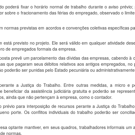
poderá fixar o horário normal de trabalho durante o aviso prévio; 
por sobre o fracionamento das férias do empregado, observado o limi
em normas previstas em acordos e convenções coletivas específicas p
está previsto no projeto. Ele será válido em qualquer atividade des
ero de empregados formais da empresa.
 proposta prevê um parcelamento das dívidas das empresas, cabendo à
presas que pagaram seus débitos relativos aos antigos empregados, no
não poderão ser punidas pelo Estado pecuniária ou administrativamente
perante a Justiça do Trabalho. Entre outras medidas, a micro e 
 beneficiar da assistência judiciária gratuita e poderão se represe
os, ainda que não pertençam à empresa, como o contador.
révio para interposição de recursos perante a Justiça do Trabalho
 porte. Os conflitos individuais do trabalho poderão ser concilia
resa optante mantiver, em seus quadros, trabalhadores informais um 
 de normas.