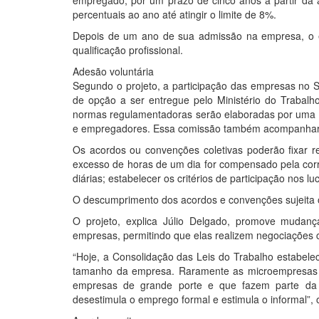
empregado, por um prazo de cinco anos a partir da a
percentuais ao ano até atingir o limite de 8%.
Depois de um ano de sua admissão na empresa, o
qualificação profissional.
Adesão voluntária
Segundo o projeto, a participação das empresas no 
de opção a ser entregue pelo Ministério do Trabal
normas regulamentadoras serão elaboradas por uma co
e empregadores. Essa comissão também acompanhará
Os acordos ou convenções coletivas poderão fixar re
excesso de horas de um dia for compensado pela corr
diárias; estabelecer os critérios de participação nos l
O descumprimento dos acordos e convenções sujeita o
O projeto, explica Júlio Delgado, promove mudan
empresas, permitindo que elas realizem negociações 
“Hoje, a Consolidação das Leis do Trabalho estabelec
tamanho da empresa. Raramente as microempresas 
empresas de grande porte e que fazem parte da 
desestimula o emprego formal e estimula o informal”,