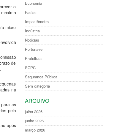
Economia
prever o
te máximo
Facisc
Impostômetro
ara micro
Indústria
Notícias
envolvida
Portonave
 comissão
Prefeitura
 prazo de
SCPC
.
Segurança Pública
pequenas
Sem categoria
ntadas na
ARQUIVO
 para as
dos pela
julho 2026
junho 2026
ano após
março 2026