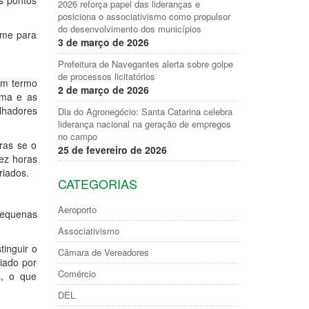
s pontos
2026 reforça papel das lideranças e
posiciona o associativismo como propulsor
do desenvolvimento dos municípios
ome para
3 de março de 2026
Prefeitura de Navegantes alerta sobre golpe
de processos licitatórios
um termo
2 de março de 2026
ama e as
lhadores
Dia do Agronegócio: Santa Catarina celebra
liderança nacional na geração de empregos
no campo
ras se o
25 de fevereiro de 2026
ez horas
riados.
CATEGORIAS
Aeroporto
pequenas
Associativismo
tinguir o
Câmara de Vereadores
iado por
Comércio
s, o que
DEL