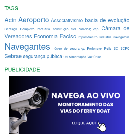
TAGS
Aeroporto
Acin
bacia de evolução
Associativismo
Câmara de
Certisign
Complexo Portuário
construção civil
correios; cep
Facisc
Vereadores
Economia
Impostômetro
Indústria
navegafolia
Navegantes
núcleo de segurança
Portonave
Refis
SC
SCPC
Sebrae
segurança pública
Util Alimentação
Voz Única
PUBLICIDADE