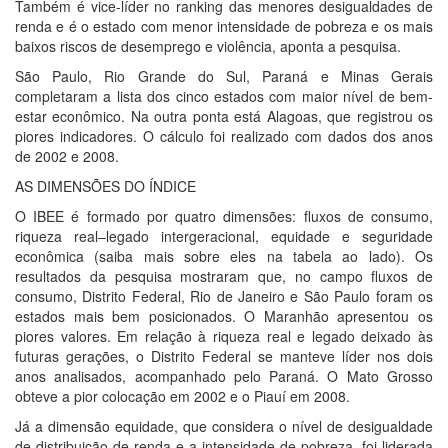
Também é vice-líder no ranking das menores desigualdades de
renda e é o estado com menor intensidade de pobreza e os mais
baixos riscos de desemprego e violência, aponta a pesquisa.
São Paulo, Rio Grande do Sul, Paraná e Minas Gerais
completaram a lista dos cinco estados com maior nível de bem-
estar econômico. Na outra ponta está Alagoas, que registrou os
piores indicadores. O cálculo foi realizado com dados dos anos
de 2002 e 2008.
AS DIMENSÕES DO ÍNDICE
O IBEE é formado por quatro dimensões: fluxos de consumo,
riqueza real–legado intergeracional, equidade e seguridade
econômica (saiba mais sobre eles na tabela ao lado). Os
resultados da pesquisa mostraram que, no campo fluxos de
consumo, Distrito Federal, Rio de Janeiro e São Paulo foram os
estados mais bem posicionados. O Maranhão apresentou os
piores valores. Em relação à riqueza real e legado deixado às
futuras gerações, o Distrito Federal se manteve líder nos dois
anos analisados, acompanhado pelo Paraná. O Mato Grosso
obteve a pior colocação em 2002 e o Piauí em 2008.
Já a dimensão equidade, que considera o nível de desigualdade
de distribuição de renda e a intensidade de pobreza, foi liderada