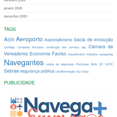
janeiro 2026
dezembro 2025
TAGS
Aeroporto
Acin
bacia de evolução
Associativismo
Câmara de
Certisign
Complexo Portuário
construção civil
correios; cep
Facisc
Vereadores
Economia
Impostômetro
Indústria
navegafolia
Navegantes
núcleo de segurança
Portonave
Refis
SC
SCPC
Sebrae
segurança pública
Util Alimentação
Voz Única
PUBLICIDADE