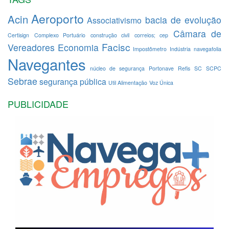
Aeroporto
Acin
bacia de evolução
Associativismo
Câmara de
Certisign
Complexo Portuário
construção civil
correios; cep
Facisc
Vereadores
Economia
Impostômetro
Indústria
navegafolia
Navegantes
núcleo de segurança
Portonave
Refis
SC
SCPC
Sebrae
segurança pública
Util Alimentação
Voz Única
PUBLICIDADE