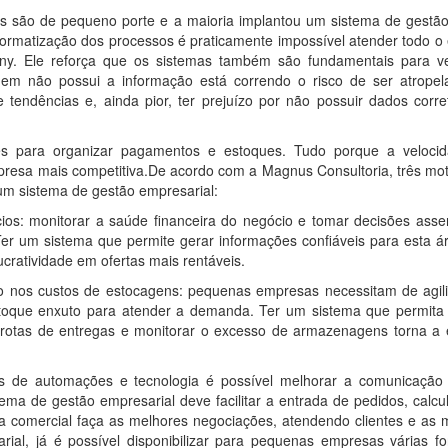
s são de pequeno porte e a maioria implantou um sistema de gestã
nformatização dos processos é praticamente impossível atender todo o
sony. Ele reforça que os sistemas também são fundamentais para v
uem não possui a informação está correndo o risco de ser atropel
e tendências e, ainda pior, ter prejuízo por não possuir dados corr
es para organizar pagamentos e estoques. Tudo porque a veloci
resa mais competitiva.De acordo com a Magnus Consultoria, três mot
um sistema de gestão empresarial:
ios: monitorar a saúde financeira do negócio e tomar decisões asser
er um sistema que permite gerar informações confiáveis para esta á
lucratividade em ofertas mais rentáveis.
ão nos custos de estocagens: pequenas empresas necessitam de agil
que enxuto para atender a demanda. Ter um sistema que permita l
r rotas de entregas e monitorar o excesso de armazenagens torna a
s de automações e tecnologia é possível melhorar a comunicação
a de gestão empresarial deve facilitar a entrada de pedidos, calcul
a comercial faça as melhores negociações, atendendo clientes e as 
ial, já é possível disponibilizar para pequenas empresas várias f