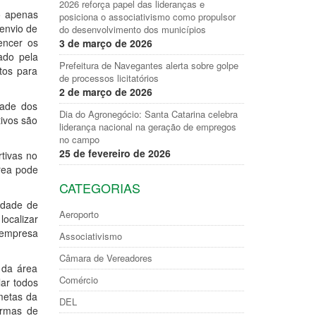
2026 reforça papel das lideranças e
o apenas
posiciona o associativismo como propulsor
 envio de
do desenvolvimento dos municípios
encer os
3 de março de 2026
ado pela
Prefeitura de Navegantes alerta sobre golpe
etos para
de processos licitatórios
2 de março de 2026
dade dos
Dia do Agronegócio: Santa Catarina celebra
ivos são
liderança nacional na geração de empregos
no campo
25 de fevereiro de 2026
tivas no
rea pode
CATEGORIAS
idade de
Aeroporto
ocalizar
 empresa
Associativismo
Câmara de Vereadores
 da área
Comércio
ar todos
metas da
DEL
ormas de