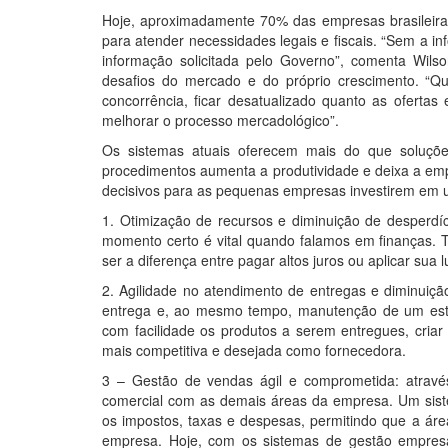
Hoje, aproximadamente 70% das empresas brasileira
para atender necessidades legais e fiscais. “Sem a i
informação solicitada pelo Governo”, comenta Wil
desafios do mercado e do próprio crescimento. “Q
concorrência, ficar desatualizado quanto as ofertas 
melhorar o processo mercadológico”.
Os sistemas atuais oferecem mais do que soluçõ
procedimentos aumenta a produtividade e deixa a emp
decisivos para as pequenas empresas investirem em 
1. Otimização de recursos e diminuição de desperdíc
momento certo é vital quando falamos em finanças. T
ser a diferença entre pagar altos juros ou aplicar sua 
2. Agilidade no atendimento de entregas e diminuiç
entrega e, ao mesmo tempo, manutenção de um esto
com facilidade os produtos a serem entregues, cria
mais competitiva e desejada como fornecedora.
3 – Gestão de vendas ágil e comprometida: atravé
comercial com as demais áreas da empresa. Um sistem
os impostos, taxas e despesas, permitindo que a áre
empresa. Hoje, com os sistemas de gestão empresar