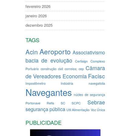
fevereiro 2026
janeiro 2026
dezembro 2025
TAGS
Aeroporto
Acin
Associativismo
bacia de evolução
Certisign
Complexo
Câmara
Portuário
construção civil
correios; cep
Facisc
de Vereadores
Economia
Impostômetro
Indústria
navegafolia
Navegantes
núcleo de segurança
Sebrae
Portonave
Refis
SC
SCPC
segurança pública
Util Alimentação
Voz Única
PUBLICIDADE