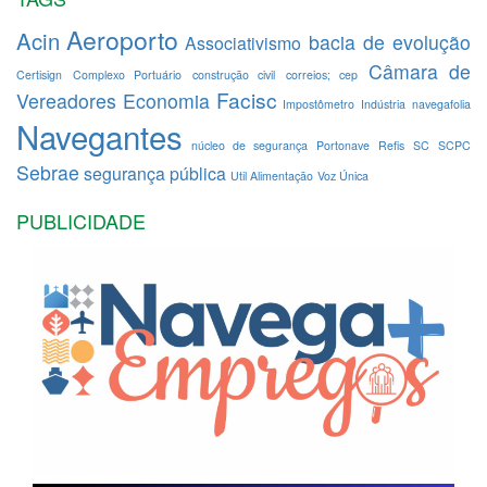
Aeroporto
Acin
bacia de evolução
Associativismo
Câmara de
Certisign
Complexo Portuário
construção civil
correios; cep
Facisc
Vereadores
Economia
Impostômetro
Indústria
navegafolia
Navegantes
núcleo de segurança
Portonave
Refis
SC
SCPC
Sebrae
segurança pública
Util Alimentação
Voz Única
PUBLICIDADE