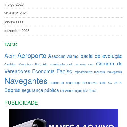
março 2026
fevereiro 2026
janeiro 2026
dezembro 2025
TAGS
Aeroporto
Acin
bacia de evolução
Associativismo
Câmara de
Certisign
Complexo Portuário
construção civil
correios; cep
Facisc
Vereadores
Economia
Impostômetro
Indústria
navegafolia
Navegantes
núcleo de segurança
Portonave
Refis
SC
SCPC
Sebrae
segurança pública
Util Alimentação
Voz Única
PUBLICIDADE