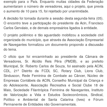
exemplo para o País. Enquanto muitas cidades da Federação
aumentaram o número de vereadores, aqui o projeto, que previa
o aumento de 10 para 15, foi rejeitado por unanimidade.
A decisão foi tomada durante a sessão desta segunda-feira (05).
O encontro teve a participação do presidente da Acin, Francisco
Carlos Gervásio, e de demais empresários ligados à entidade.
O projeto polêmico e tão aguardado mobilizou a sociedade civil
organizada do município, que através da Associação Empresarial
de Navegantes formalizou um documento propondo a discussão
do tema.
O oficio que foi encaminhado ao presidente da Câmara de
Vereadores, Sr. Alcídio Reis Pêra (PMDB), e ao prefeito
Municipal, Sr. Roberto Carlos de Souza, foi assinado pela ACIN,
CDL, 21º Distrito da FCDL SC, Rotary Club, Lions Club,
Sinduscon, Rede Feminina de Combate ao Câncer, Núcleo de
Empresas Contábeis da ACIN, Conselho Municipal da Criança e
do Adolescente, Associação Recreativa e Social Clube 18 de
Maio, Sociedade Filantrópica Feminina de Navegantes, Instituto
de Valorização a Vida e Estudos Socieconômicos, Sindical,
Político e Ambiental de Santa Catarina (Ives) e Fórum
Permanente de Entidades não Governamentais.