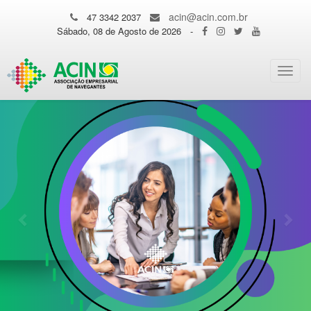
acin@acin.com.br
47 3342 2037
Sábado, 08 de Agosto de 2026
-
Toggl
navig
Previous
Nex