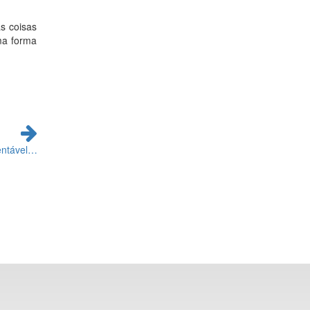
s coisas
ma forma
entável…