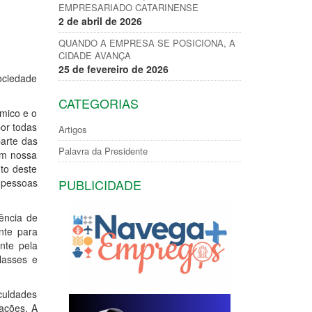
EMPRESARIADO CATARINENSE
2 de abril de 2026
QUANDO A EMPRESA SE POSICIONA, A
CIDADE AVANÇA
25 de fevereiro de 2026
ociedade
CATEGORIAS
mico e o
or todas
Artigos
arte das
Palavra da Presidente
em nossa
to deste
s pessoas
PUBLICIDADE
ência de
nte para
ente pela
lasses e
culdades
ações. A