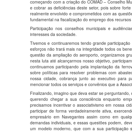
começando com a criação do COMAD – Conselho Munici
e cobrar as deficiências deste setor, pois sobre for
realmente envolvido e comprometidos com as questões
fundamental na fiscalização do emprego dos recursos 
Participação nos conselhos municipais e audiênci
interesses da sociedade.
Tivemos e continuaremos tendo grande participação 
esforços não trará mais na integridade todos os benef
questão da ampliação do aeroporto, organizamos gru
nesta luta até alcançarmos nosso objetivo, partici
continuamos participando pela implantação da ferro
sobre políticas para resolver problemas com abast
nossa cidade, cobrança junto ao executivo para p
mencionar todos os serviços e convênios que a Assoc
Finalizando, imagino que deva estar se perguntando,
querendo chegar a sua consciência enquanto empre
precisamos incentivar o associativismo em nossa c
participar de forma verdadeiramente ativa, exercend
empresário em Navegantes assim como em qualquer
demandas individuais, e essas questões podem, deve
um modelo moderno, que com a sua participação se