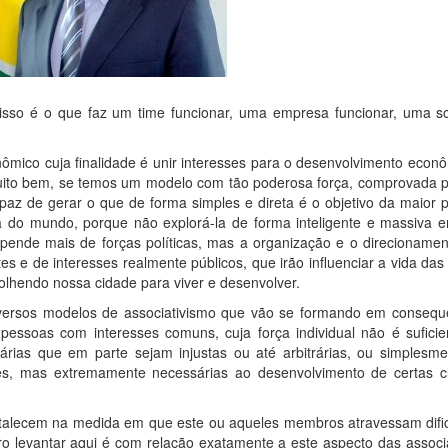
 isso é o que faz um time funcionar, uma empresa funcionar, uma s
mico cuja finalidade é unir interesses para o desenvolvimento econô
Muito bem, se temos um modelo com tão poderosa força, comprovada p
az de gerar o que de forma simples e direta é o objetivo da maior p
do mundo, porque não explorá-la de forma inteligente e massiva 
nde mais de forças políticas, mas a organização e o direcionamen
es e de interesses realmente públicos, que irão influenciar a vida da
lhendo nossa cidade para viver e desenvolver.
diversos modelos de associativismo que vão se formando em consequ
essoas com interesses comuns, cuja força individual não é suficie
trárias que em parte sejam injustas ou até arbitrárias, ou simplesm
es, mas extremamente necessárias ao desenvolvimento de certas c
talecem na medida em que este ou aqueles membros atravessam difi
 levantar aqui é com relação exatamente a este aspecto das associ