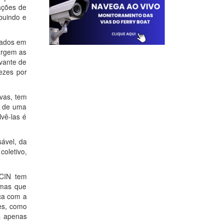
ações de
buindo e
tados em
surgem as
avante de
ezes por
ivas, tem
o de uma
vê-las é
sável, da
coletivo,
ACIN tem
 mas que
ca com a
des, como
os apenas