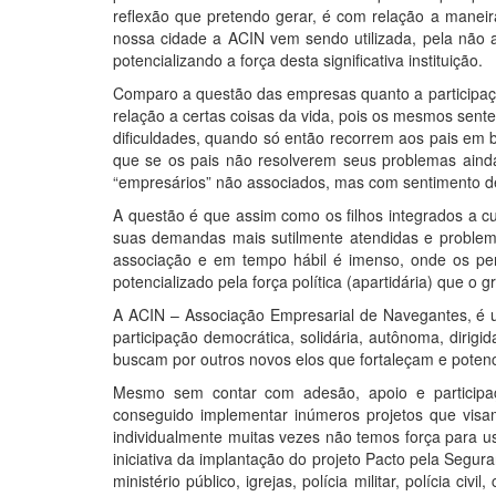
reflexão que pretendo gerar, é com relação a manei
nossa cidade a ACIN vem sendo utilizada, pela não 
potencializando a força desta significativa instituição.
Comparo a questão das empresas quanto a participaçã
relação a certas coisas da vida, pois os mesmos sent
dificuldades, quando só então recorrem aos pais em 
que se os pais não resolverem seus problemas aind
“empresários” não associados, mas com sentimento de
A questão é que assim como os filhos integrados a cul
suas demandas mais sutilmente atendidas e problem
associação e em tempo hábil é imenso, onde os peri
potencializado pela força política (apartidária) que o 
A ACIN – Associação Empresarial de Navegantes, é um
participação democrática, solidária, autônoma, dirigi
buscam por outros novos elos que fortaleçam e poten
Mesmo sem contar com adesão, apoio e participa
conseguido implementar inúmeros projetos que visa
individualmente muitas vezes não temos força para u
iniciativa da implantação do projeto Pacto pela Segu
ministério público, igrejas, polícia militar, polícia 