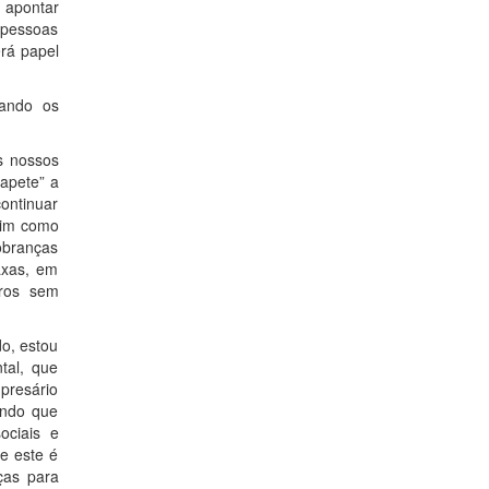
 apontar
e pessoas
erá papel
sando os
s nossos
tapete” a
ontinuar
sim como
obranças
axas, em
tros sem
o, estou
tal, que
presário
zendo que
ociais e
e este é
ças para