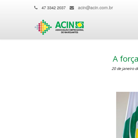
acin@acin.com.br
47 3342 2037
A forç
20 de janeiro 