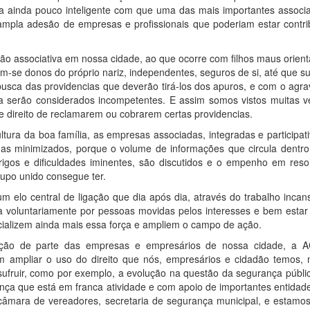
ra ainda pouco inteligente com que uma das mais importantes associ
ampla adesão de empresas e profissionais que poderiam estar contri
o associativa em nossa cidade, ao que ocorre com filhos maus orien
em-se donos do próprio nariz, independentes, seguros de si, até que 
busca das providencias que deverão tirá-los dos apuros, e com o agr
a serão considerados incompetentes. E assim somos vistos muitas v
 direito de reclamarem ou cobrarem certas providencias.
tura da boa família, as empresas associadas, integradas e participat
as minimizados, porque o volume de informações que circula dentr
gos e dificuldades iminentes, são discutidos e o empenho em resol
grupo unido consegue ter.
 elo central de ligação que dia após dia, através do trabalho incan
da voluntariamente por pessoas movidas pelos interesses e bem estar 
cializem ainda mais essa força e ampliem o campo de ação.
ção de parte das empresas e empresários de nossa cidade, a 
m ampliar o uso do direito que nós, empresários e cidadão temos,
sufruir, como por exemplo, a evolução na questão da segurança públi
rança que está em franca atividade e com apoio de importantes entida
civil, câmara de vereadores, secretaria de segurança municipal, e estam