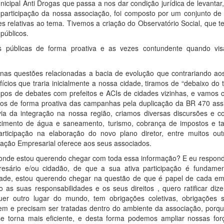
pal Anti Drogas que passa a nos dar condição jurídica de levantar,
te participação da nossa associação, foi composto por um conjunto d
 relativas ao tema. Tivemos a criação do Observatório Social, que t
públicos.
as públicas de forma proativa e as vezes contundente quando vi
nas questões relacionadas a bacia de evolução que contrariando ao
ícios que traria inicialmente a nossa cidade, tiramos de “debaixo do 
pos de debates com prefeitos e ACIs de cidades vizinhas, e vamos c
pamos de forma proativa das campanhas pela duplicação da BR 470 as
via da integração na nossa região, criamos diversas discursões e c
ecimento de água e saneamento, turismo, cobrança de impostos e t
articipação na elaboração do novo plano diretor, entre muitos ou
iação Empresarial oferece aos seus associados.
 onde estou querendo chegar com toda essa informação? E eu respond
sário e/ou cidadão, de que a sua ativa participação é fundamen
idade, estou querendo chegar na questão de que é papel de cada em
o as suas responsabilidades e os seus direitos , quero ratificar di
 outro lugar do mundo, tem obrigações coletivas, obrigações s
m e precisam ser tratadas dentro do ambiente da associação, porqu
 torna mais eficiente, e desta forma podemos ampliar nossas for