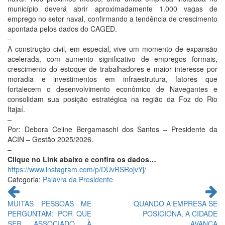
município deverá abrir aproximadamente 1.000 vagas de
emprego no setor naval, confirmando a tendência de crescimento
apontada pelos dados do CAGED.
–
A construção civil, em especial, vive um momento de expansão
acelerada, com aumento significativo de empregos formais,
crescimento do estoque de trabalhadores e maior interesse por
moradia e investimentos em infraestrutura, fatores que
fortalecem o desenvolvimento econômico de Navegantes e
consolidam sua posição estratégica na região da Foz do Rio
Itajaí.
–
Por: Debora Celine Bergamaschi dos Santos – Presidente da
ACIN – Gestão 2025/2026.
–
Clique no Link abaixo e confira os dados…
https://www.instagram.com/p/DUvRSRojvYj/
Categoria:
Palavra da Presidente
Continue
lendo
MUITAS PESSOAS ME
QUANDO A EMPRESA SE
PERGUNTAM: POR QUE
POSICIONA, A CIDADE
SER ASSOCIADO À
AVANÇA