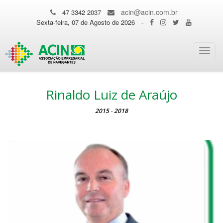
acin@acin.com.br
47 3342 2037
Sexta-feira, 07 de Agosto de 2026
-
Toggl
navig
Rinaldo Luiz de Araújo
2015
-
2018