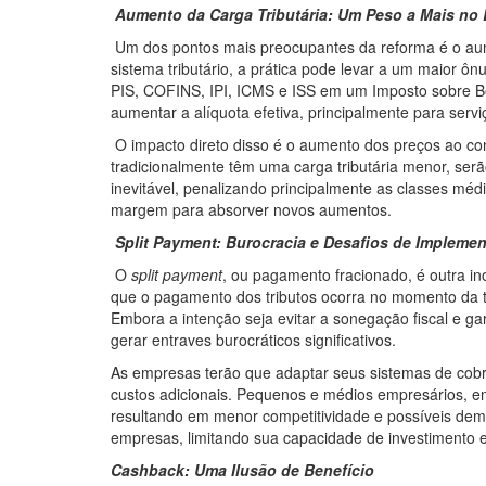
Aumento da Carga Tributária: Um Peso a Mais no
Um dos pontos mais preocupantes da reforma é o aumen
sistema tributário, a prática pode levar a um maior ôn
PIS, COFINS, IPI, ICMS e ISS em um Imposto sobre Be
aumentar a alíquota efetiva, principalmente para serv
O impacto direto disso é o aumento dos preços ao co
tradicionalmente têm uma carga tributária menor, serã
inevitável, penalizando principalmente as classes mé
margem para absorver novos aumentos.
Split Payment: Burocracia e Desafios de Impleme
O
split payment
, ou pagamento fracionado, é outra i
que o pagamento dos tributos ocorra no momento da tr
Embora a intenção seja evitar a sonegação fiscal e g
gerar entraves burocráticos significativos.
As empresas terão que adaptar seus sistemas de cobra
custos adicionais. Pequenos e médios empresários, em 
resultando em menor competitividade e possíveis dem
empresas, limitando sua capacidade de investimento 
Cashback: Uma Ilusão de Benefício