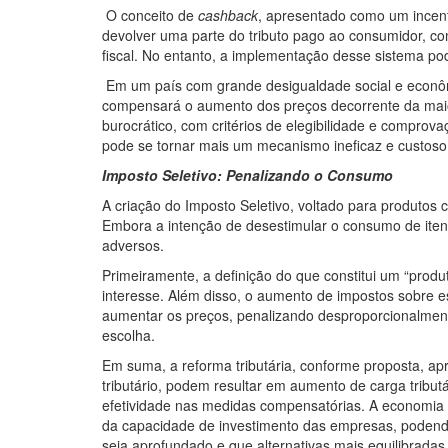
O conceito de
cashback
, apresentado como um incent
devolver uma parte do tributo pago ao consumidor, co
fiscal. No entanto, a implementação desse sistema pod
Em um país com grande desigualdade social e econôm
compensará o aumento dos preços decorrente da maior
burocrático, com critérios de elegibilidade e comprov
pode se tornar mais um mecanismo ineficaz e custoso,
Imposto Seletivo: Penalizando o Consumo
A criação do Imposto Seletivo, voltado para produtos c
Embora a intenção de desestimular o consumo de itens 
adversos.
Primeiramente, a definição do que constitui um “produt
interesse. Além disso, o aumento de impostos sobre
aumentar os preços, penalizando desproporcionalmen
escolha.
Em suma, a reforma tributária, conforme proposta, ap
tributário, podem resultar em aumento de carga tribu
efetividade nas medidas compensatórias. A economia 
da capacidade de investimento das empresas, podendo
seja aprofundado e que alternativas mais equilibrada