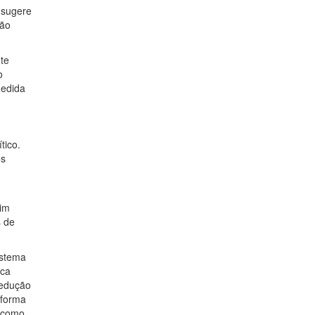
 sugere
são
te
o
medida
tico.
os
sim
s de
istema
uca
redução
eforma
e como