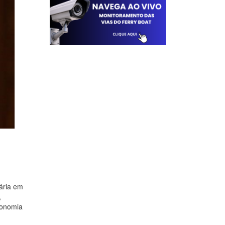
tária em
,
conomia