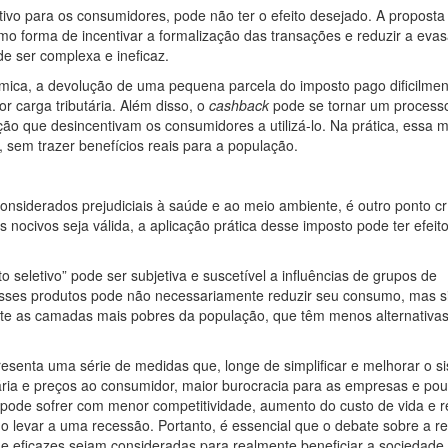
ivo para os consumidores, pode não ter o efeito desejado. A proposta
mo forma de incentivar a formalização das transações e reduzir a eva
e ser complexa e ineficaz.
ica, a devolução de uma pequena parcela do imposto pago dificilmen
 carga tributária. Além disso, o
cashback
pode se tornar um process
ação que desincentivam os consumidores a utilizá-lo. Na prática, essa 
 sem trazer benefícios reais para a população.
onsiderados prejudiciais à saúde e ao meio ambiente, é outro ponto crí
nocivos seja válida, a aplicação prática desse imposto pode ter efeit
o seletivo” pode ser subjetiva e suscetível a influências de grupos de
 esses produtos pode não necessariamente reduzir seu consumo, mas 
te as camadas mais pobres da população, que têm menos alternativa
resenta uma série de medidas que, longe de simplificar e melhorar o s
tária e preços ao consumidor, maior burocracia para as empresas e po
pode sofrer com menor competitividade, aumento do custo de vida e 
 levar a uma recessão. Portanto, é essencial que o debate sobre a r
s e eficazes sejam consideradas para realmente beneficiar a sociedad