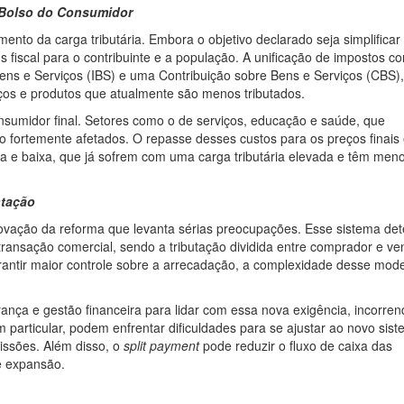
 Bolso do Consumidor
to da carga tributária. Embora o objetivo declarado seja simplificar
us fiscal para o contribuinte e a população. A unificação de impostos c
ns e Serviços (IBS) e uma Contribuição sobre Bens e Serviços (CBS)
iços e produtos que atualmente são menos tributados.
nsumidor final. Setores como o de serviços, educação e saúde, que
o fortemente afetados. O repasse desses custos para os preços finais
dia e baixa, que já sofrem com uma carga tributária elevada e têm men
ntação
novação da reforma que levanta sérias preocupações. Esse sistema de
ansação comercial, sendo a tributação dividida entre comprador e ve
arantir maior controle sobre a arrecadação, a complexidade desse mod
nça e gestão financeira para lidar com essa nova exigência, incorre
particular, podem enfrentar dificuldades para se ajustar ao novo sist
issões. Além disso, o
split payment
pode reduzir o fluxo de caixa das
e expansão.