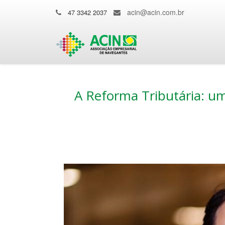
acin@acin.com.br
47 3342 2037
A Reforma Tributária: um