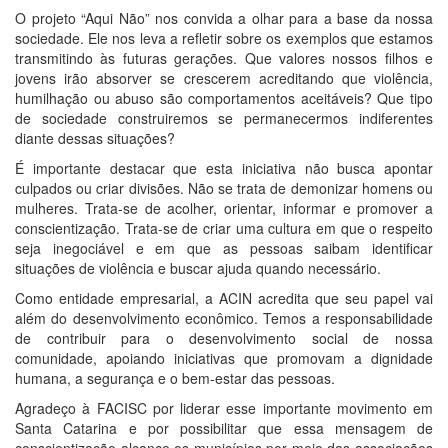
O projeto “Aqui Não” nos convida a olhar para a base da nossa
sociedade. Ele nos leva a refletir sobre os exemplos que estamos
transmitindo às futuras gerações. Que valores nossos filhos e
jovens irão absorver se crescerem acreditando que violência,
humilhação ou abuso são comportamentos aceitáveis? Que tipo
de sociedade construiremos se permanecermos indiferentes
diante dessas situações?
É importante destacar que esta iniciativa não busca apontar
culpados ou criar divisões. Não se trata de demonizar homens ou
mulheres. Trata-se de acolher, orientar, informar e promover a
conscientização. Trata-se de criar uma cultura em que o respeito
seja inegociável e em que as pessoas saibam identificar
situações de violência e buscar ajuda quando necessário.
Como entidade empresarial, a ACIN acredita que seu papel vai
além do desenvolvimento econômico. Temos a responsabilidade
de contribuir para o desenvolvimento social de nossa
comunidade, apoiando iniciativas que promovam a dignidade
humana, a segurança e o bem-estar das pessoas.
Agradeço à FACISC por liderar esse importante movimento em
Santa Catarina e por possibilitar que essa mensagem de
conscientização alcance os municípios por meio das associações